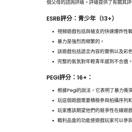
個父母的諮詢評級。評級提供了有關其評
ESRB評分：青少年（13+）
視頻遊戲包括與槍支的快速爆炸性
暴力是強烈而頻繁的。
該遊戲包括語言內容的實例以及彩
完整的氣氛對年輕青年感到不合適
PEGI評分：16+：
根據Pegi的說法，它表明了暴力
玩這個遊戲需要積極參與拍攝序列
玩家應該期望他們的競爭性在線遊
戰利品盒的功能使遊戲玩家可以參