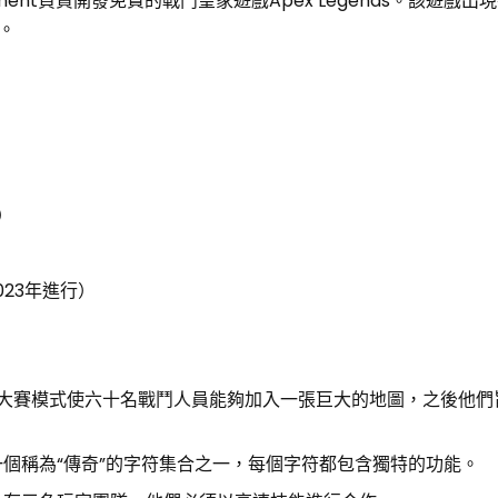
inment負責開發免費的戰鬥皇家遊戲Apex Legends。該遊戲出現
。
S）
在2023年進行）
e）：皇家大賽模式使六十名戰鬥人員能夠加入一張巨大的地圖，之後他
個稱為“傳奇”的字符集合之一，每個字符都包含獨特的功能。