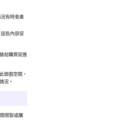
情況有時會產
，這些內容促
搶劫購買促進
此遊戲空間，
情況。
時間限製或購