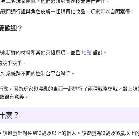
具有三名玩家團隊，他們必須以高速技能進行合作。
過戰鬥通行證與角色皮膚一起購買化妝品，玩家可以自願獲得。
此受歡迎？
帶來新鮮的材料和其他英雄選項，並且
地點
設計。
的競爭競爭。
支持系統跨不同的控制台平台聯手。
括強烈的行動，因為玩家與混亂的東西一起進行了兩種戰略槍戰，腎上
數很有意義。
是什麼？
分類。該遊戲針對達到13歲及以上的個人。該遊戲為13歲及16歲以上