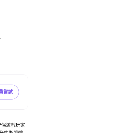
。
費嘗試
確保遊戲玩家
安全的遊戲體