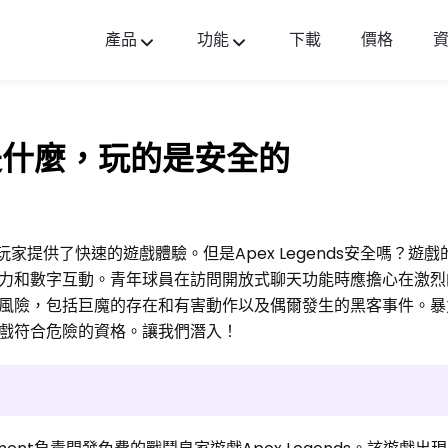
產品
功能
下載
價格
FlashGet Kids
貼心全面的家長控制應用。
s：是什麼，玩的是安全的
FlashGet Finder
您的手機防盜和安全是我們的責任。
萬的玩家提供了快速的遊戲體驗。但是Apex Legends安全嗎？遊
力和數字互動。青年球員在訪問開放式聊天功能時應擔心在激烈
風險，包括巨魔的存在和有害動作以及偶爾發生的黑客事件。暴
戲符合危險的資格。讓我們潛入！