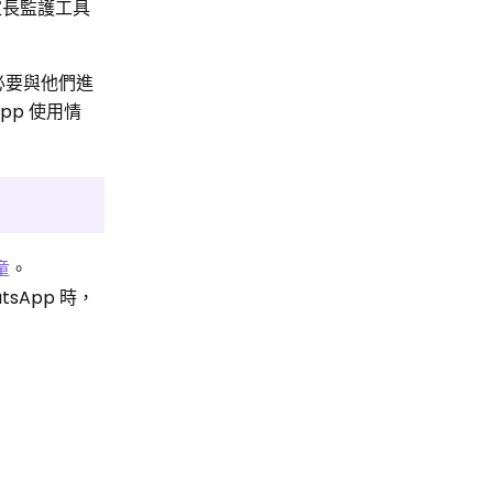
家長監護工具
有必要與他們進
pp 使用情
童
。
sApp 時，
。