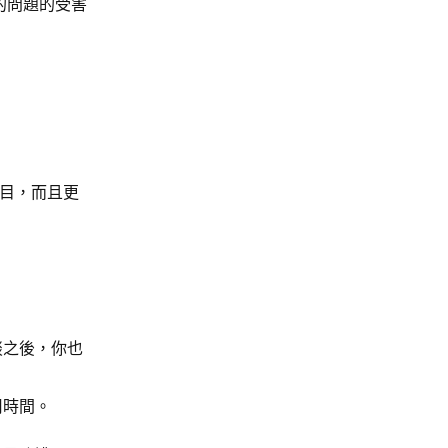
的問題的受害
注目，而且更
談之後，你也
用時間。