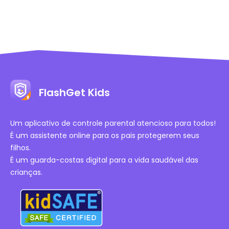
FlashGet Kids
Um aplicativo de controle parental atencioso para todos!
É um assistente online para os pais protegerem seus
filhos.
É um guarda-costas digital para a vida saudável das
crianças.