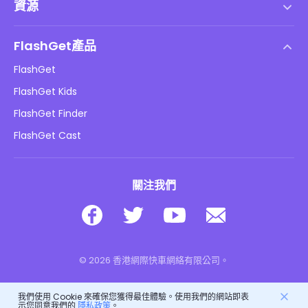
資源
最終用戶許可協議
幫助中心
DMCA 政策
FlashGet產品
如何
隱私政策
FlashGet
部落格
FlashGet Kids
廣告政策
兒童在線安全
FlashGet Finder
不要出售我的資訊
下載
FlashGet Cast
關注我們
© 2026 香港網際快車網絡有限公司。
我們使用 Cookie 來確保您獲得最佳體驗。使用我們的網站即表
示您同意我們的
隱私政策
。