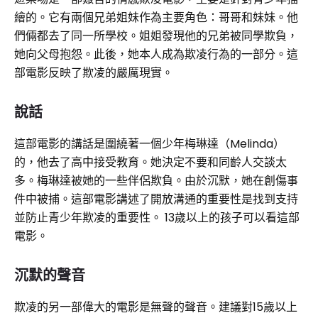
繪的。它有兩個兄弟姐妹作為主要角色：哥哥和妹妹。他
們倆都去了同一所學校。姐姐發現他的兄弟被同學欺負，
她向父母抱怨。此後，她本人成為欺凌行為的一部分。這
部電影反映了欺凌的嚴厲現實。
說話
這部電影的講話是圍繞著一個少年梅琳達（Melinda）
的，他去了高中接受教育。她決定不要和同齡人交談太
多。梅琳達被她的一些伴侶欺負。由於沉默，她在創傷事
件中被捕。這部電影講述了開放溝通的重要性是找到支持
並防止青少年欺凌的重要性。 13歲以上的孩子可以看這部
電影。
沉默的聲音
欺凌的另一部偉大的電影是無聲的聲音。建議對15歲以上