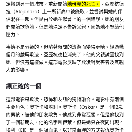
定搬到另一個城市，重新開始
她母親的死亡，
。亞歷杭德
拉（Alejandra）上一所新高中被錄取，並嘗試與她的伴
侶混在一起。但是由於她在聚會上的一個錯誤，她的朋友
們開始欺負她。但是她決定不告訴父親，因為她不想給他
壓力。
事情不是分類的，但隨著時間的流逝而變得更糟。經過幾
個月的嚴厲欺凌，亞歷杭德拉消失了。他的父親試圖找到
她，但沒有這樣做。這部電影反映了欺凌對受害者及其親
人的影響。
讓正確的一個
這部電影是欺凌，恐怖和友誼的獨特融合。電影中有兩個
主要角色：奧斯卡和埃利。奧斯卡（Oskar）是一個12歲
的男孩，被他的朋友欺負。他感到非常孤獨。但是他找到
了一個新朋友，他的名字叫伊萊。但是她只在夜間出現。
埃利（Eli）是一個吸血鬼，以非常血腥的方式報仇奧斯卡