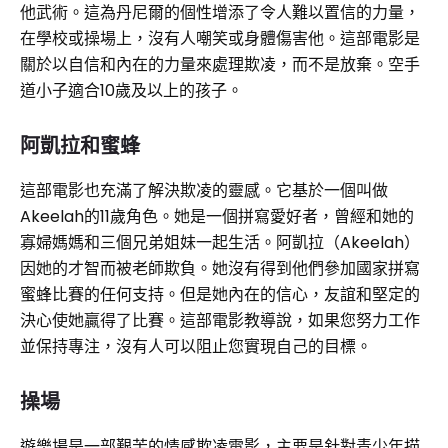
他武術。這為丹尼爾的個性增添了令人難以置信的力量，
在學校或操場上，沒有人嘲笑或身體傷害他。這部電影是
關於以自信和內在的力量來處理欺凌，而不是放棄。空手
道小子適合10歲及以上的孩子。
阿凱拉和蜜蜂
這部電影也充滿了解決欺凌的靈感。它基於一個叫做
Akeelah的11歲角色。她是一個拼寫愛好者，曾經和她的
寡婦媽媽和三個兄弟姐妹一起生活。阿凱拉（Akeelah）
因她的才智而被老師欺負。她沒有得到他們參加國家拼寫
蜜蜂比賽的任何支持。但是她內在的信心，友誼和堅定的
決心使她贏得了比賽。這部電影教導說，如果您努力工作
並保持專注，沒有人可以阻止您實現自己的目標。
操場
遊樂場是一部艱苦的情感欺凌電影，主要是針對青少​​年描