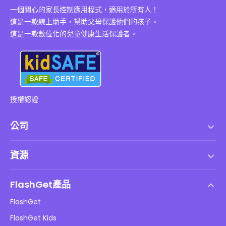
一個關心的家長控制應用程式，適用於所有人！
這是一款線上助手，幫助父母保護他們的孩子。
這是一款數位化的兒童健康生活保護者。
授權認證
公司
服務條款
資源
最終用戶許可協議
幫助中心
DMCA 政策
FlashGet產品
如何
隱私政策
FlashGet
部落格
FlashGet Kids
廣告政策