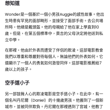
想知道
Wonder是一個基於一個小男孩Auggie的感性故事。他出
生時患有罕見的面部畸形，並接受了面部手術。去公共場
所時，他總是戴頭盔。他的母親給了他在家上學直到10
歲。但是，在第五個標準中，奧吉的父母決定將他送到私
立中學。
在那裡，他由於外表而遭受了伴侶的欺凌。這部電影教會
我們以尊重和尊嚴對待每個人，無論他們的外表如何。它
還顯示了一個人的勇氣如何激發同伴。這部電影推薦給7
歲以上的孩子。
空手道小子
另一部鼓舞人心的欺凌電影是空手道小子。在此中，有一
個名叫丹尼爾（Daniel）的十幾歲男孩。他搬到了一個新
城市，並被同伴欺負。丹尼爾在那裡遇到了宮城，他教了