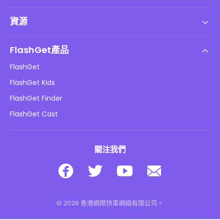
服務條款
資源
最終用戶許可協議
幫助中心
DMCA 政策
FlashGet產品
如何
隱私政策
FlashGet
部落格
FlashGet Kids
廣告政策
兒童在線安全
FlashGet Finder
不要出售我的資訊
下載
FlashGet Cast
關注我們
© 2026 香港網際快車網絡有限公司。