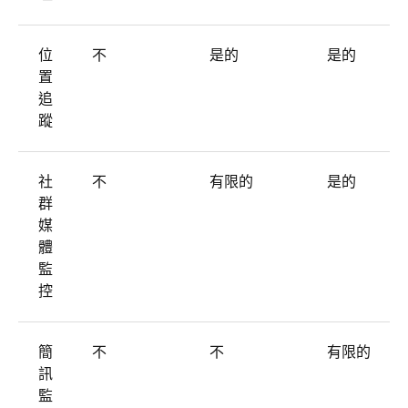
位
不
是的
是的
置
追
蹤
社
不
有限的
是的
群
媒
體
監
控
簡
不
不
有限的
訊
監