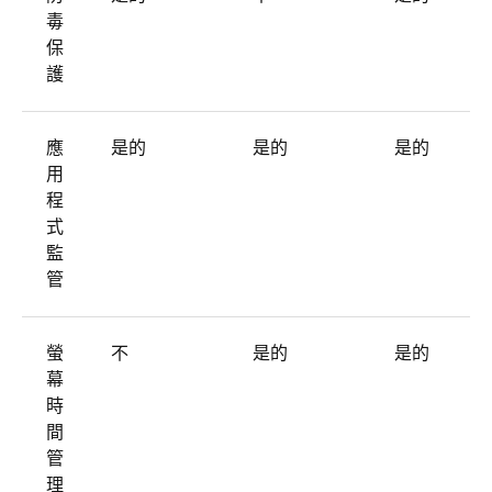
毒
保
護
應
是的
是的
是的
用
程
式
監
管
螢
不
是的
是的
幕
時
間
管
理