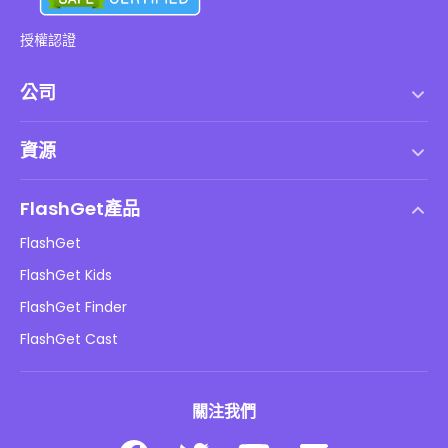
授權認證
公司
服務條款
資源
最終用戶許可協議
幫助中心
DMCA 政策
FlashGet產品
如何
隱私政策
FlashGet
部落格
FlashGet Kids
廣告政策
兒童在線安全
FlashGet Finder
不要出售我的資訊
下載
FlashGet Cast
關注我們