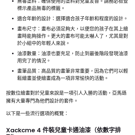
無毒塗料：確保使用的塗料對兒童友善。請務必檢查
標示產品無毒的標籤。
適合年齡的設計：選擇適合孩子年齡和程度的設計。
畫布尺寸：畫布必須足夠大，以便您的孩子在其上繪
畫時能夠操作。更大的畫布可能太嚇人了，尤其是對
於小組中的年輕人來說。
油漆數量：油漆也要充足，防止到最後階段發現油漆
用完了的情況。
畫筆品質：高品質的畫筆非常重要，因為它們可以輕
鬆繪畫並使繪畫成為一項非常愉快的活動。
按數位繪畫對於兒童來說是一項引人入勝的活動，亞馬遜
擁有大量專門為他們設計的套件。
以下是一些流行選項的概覽：
Xackcme 4 件裝兒童卡通油漆（依數字排