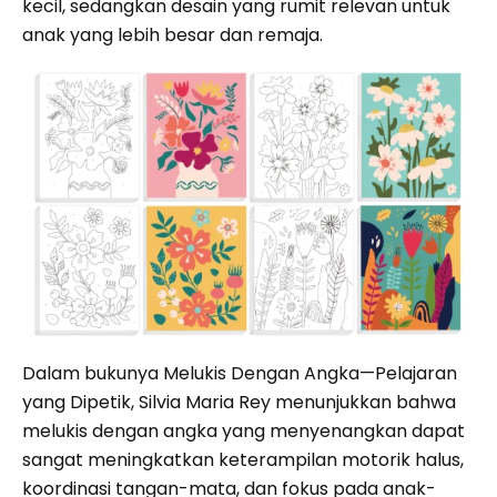
kecil, sedangkan desain yang rumit relevan untuk
anak yang lebih besar dan remaja.
Dalam bukunya Melukis Dengan Angka—Pelajaran
yang Dipetik, Silvia Maria Rey menunjukkan bahwa
melukis dengan angka yang menyenangkan dapat
sangat meningkatkan keterampilan motorik halus,
koordinasi tangan-mata, dan fokus pada anak-