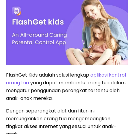
FlashGet Kids adalah solusi lengkap
aplikasi kontrol
orang tua
yang dapat membantu orang tua dalam
mengatur penggunaan perangkat tertentu oleh
anak-anak mereka.
Dengan seperangkat alat dan fitur, ini
memungkinkan orang tua mengembangkan
tingkat akses Internet yang sesuai untuk anak-