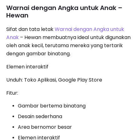
Warnai dengan Angka untuk Anak –
Hewan
Sifat dan tata letak
Warnai dengan Angka untuk
Anak
– Hewan membuatnya ideal untuk digunakan
oleh anak kecil, terutama mereka yang tertarik
dengan gambar binatang.
Elemen interaktif
Unduh: Toko Aplikasi, Google Play Store
Fitur:
Gambar bertema binatang
Desain sederhana
Area bernomor besar
Elemen interaktif