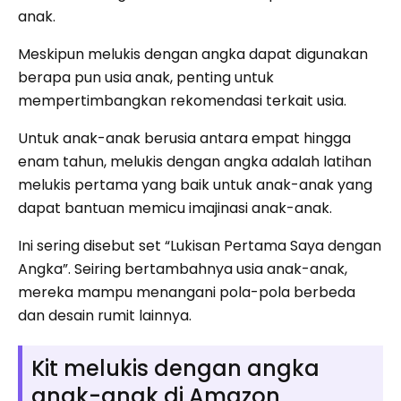
anak.
Meskipun melukis dengan angka dapat digunakan
berapa pun usia anak, penting untuk
mempertimbangkan rekomendasi terkait usia.
Untuk anak-anak berusia antara empat hingga
enam tahun, melukis dengan angka adalah latihan
melukis pertama yang baik untuk anak-anak yang
dapat bantuan memicu imajinasi anak-anak.
Ini sering disebut set “Lukisan Pertama Saya dengan
Angka”. Seiring bertambahnya usia anak-anak,
mereka mampu menangani pola-pola berbeda
dan desain rumit lainnya.
Kit melukis dengan angka
anak-anak di Amazon