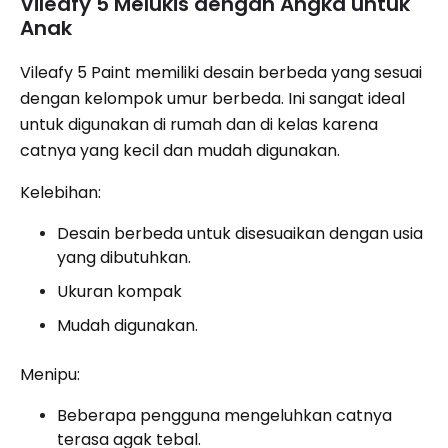
Vileafy 5 Melukis dengan Angka untuk
Anak
Vileafy 5 Paint memiliki desain berbeda yang sesuai
dengan kelompok umur berbeda. Ini sangat ideal
untuk digunakan di rumah dan di kelas karena
catnya yang kecil dan mudah digunakan.
Kelebihan:
Desain berbeda untuk disesuaikan dengan usia
yang dibutuhkan.
Ukuran kompak
Mudah digunakan.
Menipu:
Beberapa pengguna mengeluhkan catnya
terasa agak tebal.