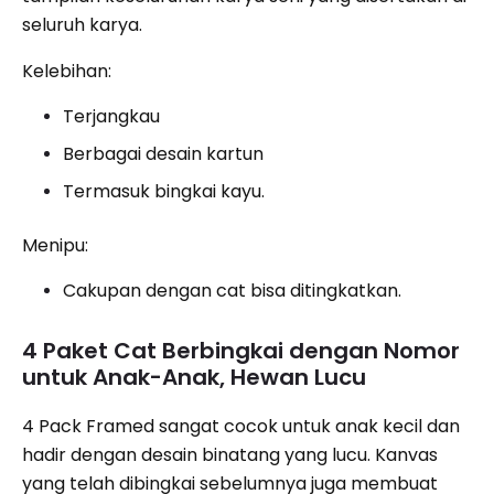
seluruh karya.
Kelebihan:
Terjangkau
Berbagai desain kartun
Termasuk bingkai kayu.
Menipu:
Cakupan dengan cat bisa ditingkatkan.
4 Paket Cat Berbingkai dengan Nomor
untuk Anak-Anak, Hewan Lucu
4 Pack Framed sangat cocok untuk anak kecil dan
hadir dengan desain binatang yang lucu. Kanvas
yang telah dibingkai sebelumnya juga membuat