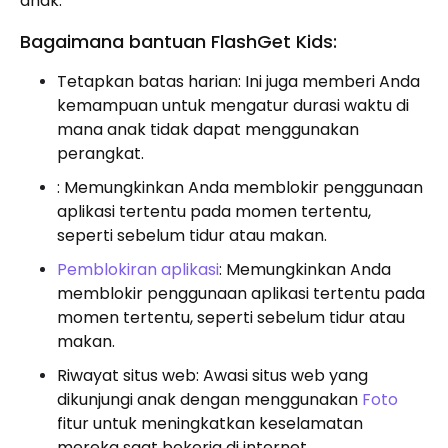
anak.
Bagaimana bantuan FlashGet Kids:
Tetapkan batas harian: Ini juga memberi Anda
kemampuan untuk mengatur durasi waktu di
mana anak tidak dapat menggunakan
perangkat.
: Memungkinkan Anda memblokir penggunaan
aplikasi tertentu pada momen tertentu,
seperti sebelum tidur atau makan.
Pemblokiran aplikasi
: Memungkinkan Anda
memblokir penggunaan aplikasi tertentu pada
momen tertentu, seperti sebelum tidur atau
makan.
Riwayat situs web: Awasi situs web yang
dikunjungi anak dengan menggunakan
Foto
fitur untuk meningkatkan keselamatan
mereka saat bekerja di internet.