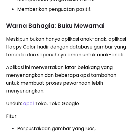
Memberikan penguatan positif.
Warna Bahagia: Buku Mewarnai
Meskipun bukan hanya aplikasi anak-anak, aplikasi
Happy Color hadir dengan database gambar yang
tersedia dan sepenuhnya aman untuk anak-anak.
Aplikasi ini menyertakan latar belakang yang
menyenangkan dan beberapa opsi tambahan
untuk membuat proses pewarnaan lebih
menyenangkan.
Unduh:
apel
Toko, Toko Google
Fitur:
Perpustakaan gambar yang luas,