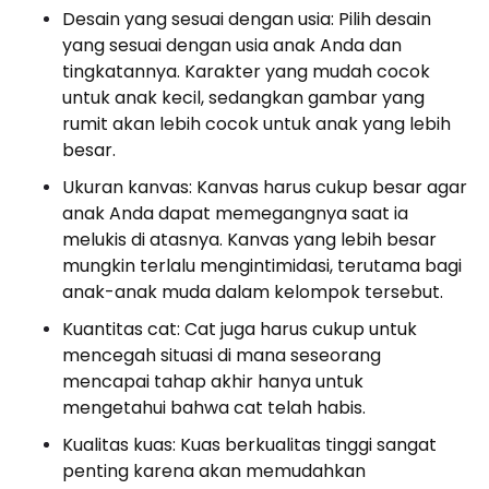
Desain yang sesuai dengan usia: Pilih desain
yang sesuai dengan usia anak Anda dan
tingkatannya. Karakter yang mudah cocok
untuk anak kecil, sedangkan gambar yang
rumit akan lebih cocok untuk anak yang lebih
besar.
Ukuran kanvas: Kanvas harus cukup besar agar
anak Anda dapat memegangnya saat ia
melukis di atasnya. Kanvas yang lebih besar
mungkin terlalu mengintimidasi, terutama bagi
anak-anak muda dalam kelompok tersebut.
Kuantitas cat: Cat juga harus cukup untuk
mencegah situasi di mana seseorang
mencapai tahap akhir hanya untuk
mengetahui bahwa cat telah habis.
Kualitas kuas: Kuas berkualitas tinggi sangat
penting karena akan memudahkan