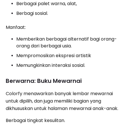
Berbagai palet warna, alat,
Berbagi sosial.
Manfaat:
Memberikan berbagai alternatif bagi orang-
orang dari berbagai usia.
Mempromosikan ekspresi artistik
Memungkinkan interaksi sosial.
Berwarna: Buku Mewarnai
Colorfy menawarkan banyak lembar mewarnai
untuk dipilih, dan juga memiliki bagian yang
dikhususkan untuk halaman mewarnai anak-anak.
Berbagai tingkat kesulitan.