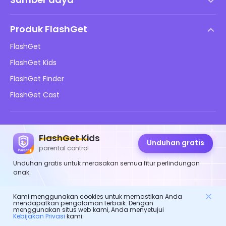
Perjanjian Lisensi Pengguna Akhir
Pusat Bantuan
Kebijakan DMCA
Produk FlashGet
Cara
Kebijakan Privasi
FlashGet
Blog
FlashGet Kids
Kebijakan Periklanan
Keamanan Daring Anak
FlashGet Finder
Jangan Jual Info Saya
Unduh
FlashGet Cast
Ikuti kami
FlashGet Kids
Unduhan gratis
parental control
Unduhan gratis untuk merasakan semua fitur perlindungan
anak.
© 2026 Hong Kong FlashGet Network Technology Co., Ltd.
Kami menggunakan cookies untuk memastikan Anda
mendapatkan pengalaman terbaik. Dengan
menggunakan situs web kami, Anda menyetujui
Kebijakan Privasi
kami.