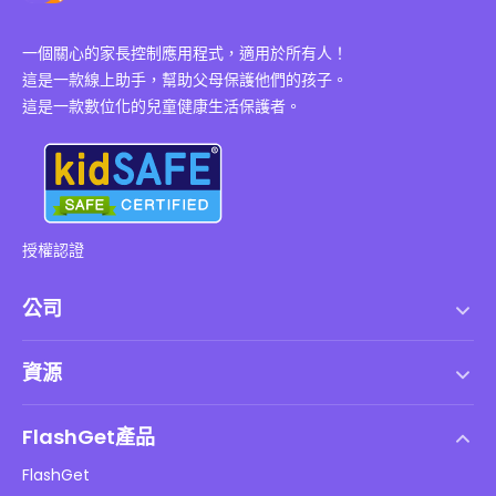
一個關心的家長控制應用程式，適用於所有人！
這是一款線上助手，幫助父母保護他們的孩子。
這是一款數位化的兒童健康生活保護者。
授權認證
公司
服務條款
資源
最終用戶許可協議
幫助中心
DMCA 政策
FlashGet產品
如何
隱私政策
FlashGet