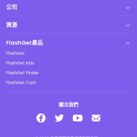
公司
服務條款
資源
最終用戶許可協議
幫助中心
DMCA 政策
FlashGet產品
如何
隱私政策
FlashGet
部落格
FlashGet Kids
廣告政策
兒童在線安全
FlashGet Finder
不要出售我的資訊
下載
FlashGet Cast
關注我們