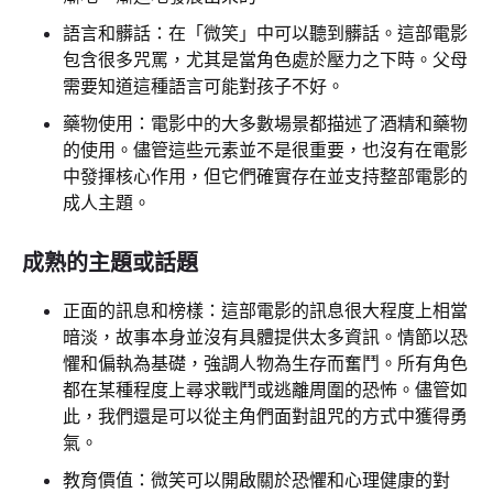
語言和髒話：在「微笑」中可以聽到髒話。這部電影
包含很多咒罵，尤其是當角色處於壓力之下時。父母
需要知道這種語言可能對孩子不好。
藥物使用：電影中的大多數場景都描述了酒精和藥物
的使用。儘管這些元素並不是很重要，也沒有在電影
中發揮核心作用，但它們確實存在並支持整部電影的
成人主題。
成熟的主題或話題
正面的訊息和榜樣：這部電影的訊息很大程度上相當
暗淡，故事本身並沒有具體提供太多資訊。情節以恐
懼和偏執為基礎，強調人物為生存而奮鬥。所有角色
都在某種程度上尋求戰鬥或逃離周圍的恐怖。儘管如
此，我們還是可以從主角們面對詛咒的方式中獲得勇
氣。
教育價值：微笑可以開啟關於恐懼和心理健康的對