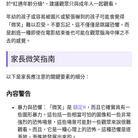
於“紅通年齡分級”，建議觀眾只與成年人一起觀看。
年幼的孩子或容易被圖片或緊張嚇到的孩子可能會覺得
「微笑」難以忍受。不要忘記，這不僅僅是跳躍恐懼，而
是創造一種即使在電影結束後也可能在觀眾腦海中揮之不
去的感覺。
家長微笑指南
以下是家長應注意的關鍵要素的細分：
內容警告
暴力與恐懼：「微笑」是
額定R
，而且它確實具有一
些圖形暴力。這包括一些相當可怕的圖像和一些非常
強烈的恐怖場景，這些場景可能對一些觀眾來說很難
觀看。而且，它是一種心理上的恐怖，這種恐懼是逐
漸地、漸進地發展出來的。