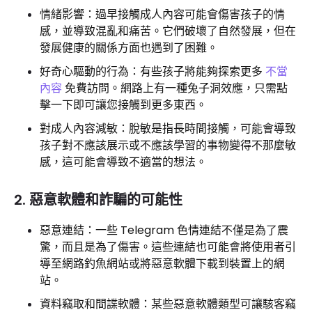
情緒影響：過早接觸成人內容可能會傷害孩子的情
感，並導致混亂和痛苦。它們破壞了自然發展，但在
發展健康的關係方面也遇到了困難。
好奇心驅動的行為：有些孩子將能夠探索更多
不當
內容
免費訪問。網路上有一種兔子洞效應，只需點
擊一下即可讓您接觸到更多東西。
對成人內容減敏：脫敏是指長時間接觸，可能會導致
孩子對不應該展示或不應該學習的事物變得不那麼敏
感，這可能會導致不適當的想法。
2. 惡意軟體和詐騙的可能性
惡意連結：一些 Telegram 色情連結不僅是為了震
驚，而且是為了傷害。這些連結也可能會將使用者引
導至網路釣魚網站或將惡意軟體下載到裝置上的網
站。
資料竊取和間諜軟體：某些惡意軟體類型可讓駭客竊