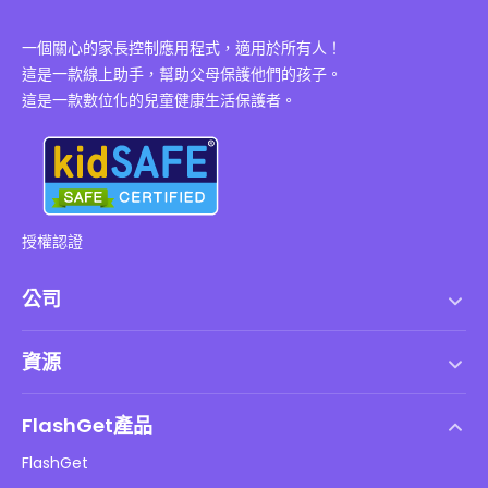
一個關心的家長控制應用程式，適用於所有人！
這是一款線上助手，幫助父母保護他們的孩子。
這是一款數位化的兒童健康生活保護者。
授權認證
公司
服務條款
資源
最終用戶許可協議
幫助中心
DMCA 政策
FlashGet產品
如何
隱私政策
FlashGet
部落格