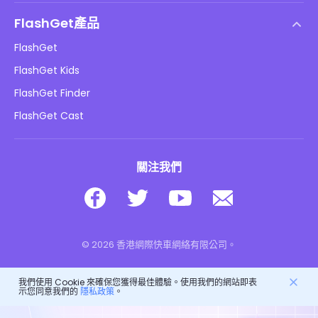
幫助中心
DMCA 政策
FlashGet產品
如何
隱私政策
FlashGet
部落格
FlashGet Kids
廣告政策
兒童在線安全
FlashGet Finder
不要出售我的資訊
下載
FlashGet Cast
關注我們
© 2026 香港網際快車網絡有限公司。
我們使用 Cookie 來確保您獲得最佳體驗。使用我們的網站即表
示您同意我們的
隱私政策
。