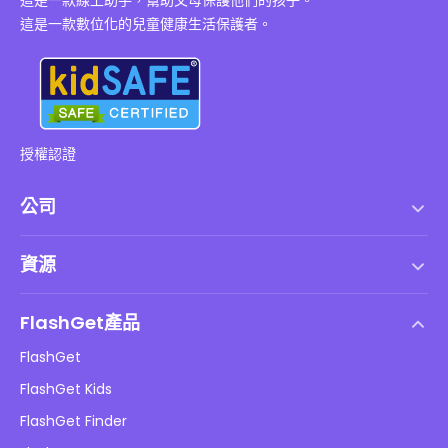
這是一款數位化的兒童健康生活保護者。
授權認證
公司
服務條款
資源
最終用戶許可協議
幫助中心
DMCA 政策
FlashGet產品
如何
隱私政策
FlashGet
部落格
FlashGet Kids
廣告政策
兒童在線安全
FlashGet Finder
不要出售我的資訊