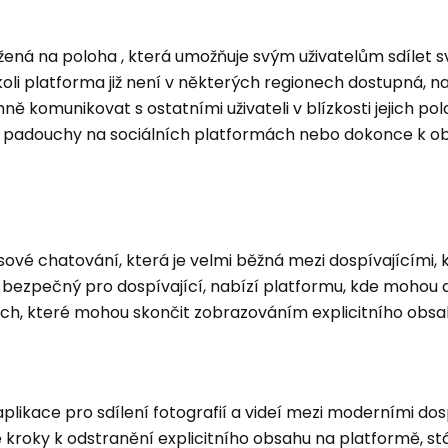
ožená na poloha , která umožňuje svým uživatelům sdílet 
oli platforma již není v některých regionech dostupná, na
 komunikovat s ostatními uživateli v blízkosti jejich pol
 s padouchy na sociálních platformách nebo dokonce k o
sové chatování, která je velmi běžná mezi dospívajícími, kt
y bezpečný pro dospívající, nabízí platformu, kde mohou 
ch, které mohou skončit zobrazováním explicitního obsa
aplikace pro sdílení fotografií a videí mezi moderními dos
kroky k odstranění explicitního obsahu na platformě, stá