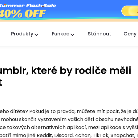
Produkty
Funkce
Stáhnout
Ceny
FlashGet Kids
Starostlivá aplikace rodičovské kontroly pro
všechny.
umblr, které by rodiče měli
FlashGet Finder
t
Ochrana proti krádeži vašeho telefonu, naše
odpovědnost.
o dítěte? Pokud je to pravda, můžete mít pocit, že je dů
eré mohou skončit vystavením vašich dětí obsahu nevhod
isíce takových alternativních aplikací, mezi aplikace s vyšš
atří mimo jiné Reddit, Discord, 4chan, TikTok, Snapchat,