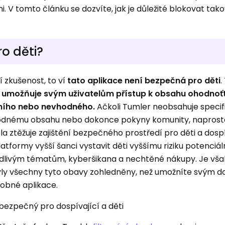
. V tomto článku se dozvíte, jak je důležité blokovat tako
o děti?
 zkušenost, to ví
tato aplikace není bezpečná pro děti
.
e umožňuje svým uživatelům přístup k obsahu ohodnoť
itního nebo nevhodného.
Ačkoli Tumler neobsahuje specif
vhodnému obsahu nebo dokonce pokyny komunity, naprost
 ztěžuje zajištění bezpečného prostředí pro děti a dospí
rmy vyšší šanci vystavit děti vyššímu riziku potenciální
odlivým tématům, kyberšikana a nechtěné nákupy. Je vša
 byly všechny tyto obavy zohledněny, než umožníte svým d
obné aplikace.
 bezpečný pro dospívající a děti