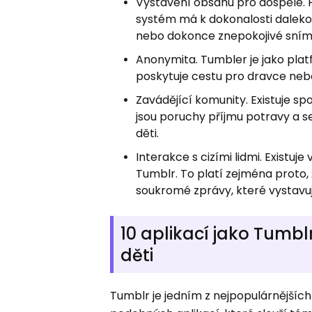
Vystavení obsahu pro dospělé.
systém má k dokonalosti daleko. 
nebo dokonce znepokojivé sním
Anonymita. Tumbler je jako pla
poskytuje cestu pro dravce nebo 
Zavádějící komunity. Existuje sp
jsou poruchy příjmu potravy a s
děti.
Interakce s cizími lidmi. Existuj
Tumblr. To platí zejména proto,
soukromé zprávy, které vystavují d
10 aplikací jako Tumbl
děti
Tumblr je jedním z nejpopulárnějšíc