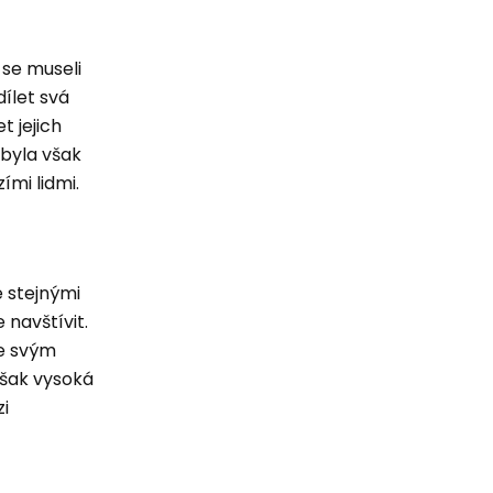
 se museli
ílet svá
t jejich
 byla však
ími lidmi.
e stejnými
navštívit.
je svým
však vysoká
zi