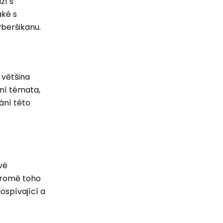
zí s
aké s
beršikanu.
 většina
vní témata,
ání této
vé
 Kromě toho
ospívající a