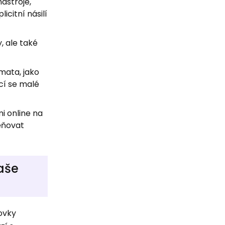
ástroje,
citní násilí
, ale také
mata, jako
cí se malé
mi online na
měňovat
vaše
tovky