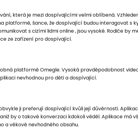
ání, která je mezi dospívajícími velmi oblíbená. Vzhlede
a platformě, šance, že dospívající budou interagovat s k
ikovat s cizími lidmi online , jsou vysoké. Rodiče by mě
ce ze zařízení pro dospívající.
dobná platformě Omegle. Vysoká pravděpodobnost vide
 aplikaci nevhodnou pro děti a dospívající.
obvykle ji preferují dospívající kvůli její důvěrnosti. Aplik
, aniž by o takové konverzaci kdokoli věděl. Aplikace má 
tního a věkově nevhodného obsahu.