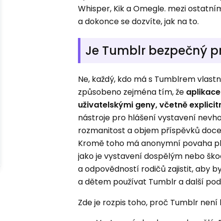
Whisper, Kik a Omegle. mezi ostatními
a dokonce se dozvíte, jak na to.
Je Tumblr bezpečný pr
Ne, každý, kdo má s Tumblrem vlastní
způsobeno zejména tím, že
aplikac
uživatelskými geny, včetně explic
nástroje pro hlášení vystavení ne
rozmanitost a objem příspěvků docela
Kromě toho má anonymní povaha platfo
jako je vystavení dospělým nebo šk
a odpovědností rodičů zajistit, aby
a dětem používat Tumblr a další pod
Zde je rozpis toho, proč Tumblr není