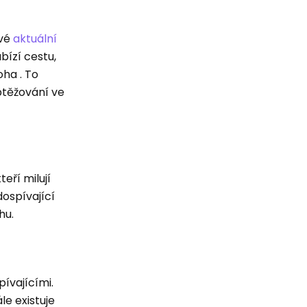
své
aktuální
bízí cestu,
oha . To
btěžování ve
eří milují
dospívající
hu.
pívajícími.
le existuje