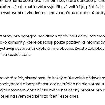
ř stejnému účelu jako Tumblr. I když tato aplikace přichá
cí ze všech koutů světa vyjádřit své vnitřní já, přichází t
ika vystavení nevhodnému a nevhodnému obsahu až po ky
atformy pro agregaci sociálních zpráv naší doby. Zatímco
ako komunity, které obsahují pouze pozitivní a informati
vystavují dospívající explicitnímu obsahu. Zvažte zablokov
í za každou cenu.
na obrázcích, skutečnost, že každý může volně přidávat s
 pochybnosti o bezpečnosti dospívajících na platformě.
vým obsahem, což z ní činí méně bezpečný prostor pro d
jte jej na svém dětském zařízení ještě dnes.