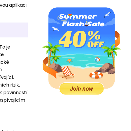
vou aplikaci,
 To je
te
ické
á
vající.
ch rizik,
k povinností
ospívajícím