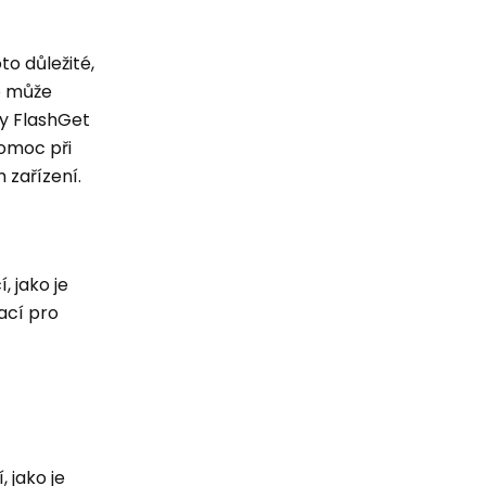
to důležité,
To může
ly FlashGet
omoc při
zařízení.
, jako je
ací pro
, jako je