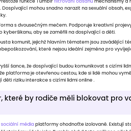
 Přestože funkce Tumblr
filtrování obsahu
mechanismy a n
Dospívající mohou snadno narazit na sexuální obsah, expli
ky.
tforma s dvousečným mečem. Podporuje kreativní projevy
kyberšikanu, aby se zaměřili na dospívající a děti.
ousta komunit, jejichž hlavním tématem jsou zavádějící té
ebepoškozování, které nejsou ideální zejména pro vyvíjejí
e vyšší šance, že dospívající budou komunikovat s cizími lid
 že platforma je otevřenou cestou, kde si lidé mohou vy
ěti riziku interakce s cizími lidmi online .
r, které by rodiče měli blokovat pro 
h
sociální média
platformy ohodnoťte izolovaně. Existují s