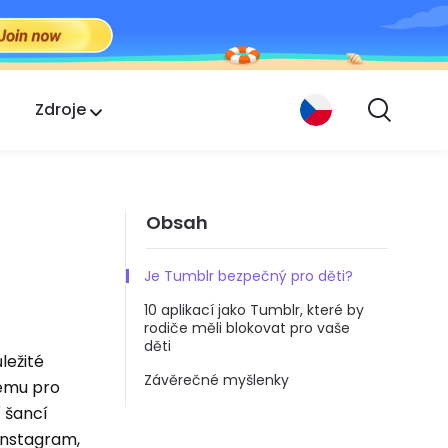
Zdroje
Obsah
Je Tumblr bezpečný pro děti?
10 aplikací jako Tumblr, které by
rodiče měli blokovat pro vaše
děti
ležité
Závěrečné myšlenky
nému pro
í šancí
 Instagram,