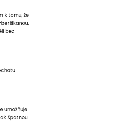
m k tomu, že
yberšikanou,
li bez
ochatu
ace umožňuje
však špatnou