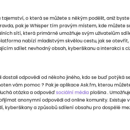
 tajemství, o která se můžete s někým podělit, aniž byste
 pravda, pak je Whisper tím pravým místem, kde můžete sd
lních sítí, která primárně umožňuje svým uživatelům sdíle
platforma nabízí mladistvým skvělou cestu, jak se otevřít,
ícím sdílet nevhodný obsah, kyberšikanu a interakci s ciz
 dostali odpovědi od někoho jiného, ​​kdo se buď potýká s
hoten vám pomoc ? Pak je aplikace Ask.fm, kterou můžete 
oduchá otázka a odpověď
sociální média
plošina . Umožňu
přijímat anonymní odpovědi od online komunity. Existuje 
dí, kyberšikany a způsobů sdílení obsahu pro dospělé me