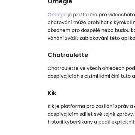
Omegle
Omegle
je platforma pro videochatov
chatování může probíhat s kýmkoli n
obsahem pro dospělé nebo budou komun
váhání zvážit zablokování této aplika
Chatroulette
Chatroulette ve všech ohledech po
dospívajících s cizími lidmi činí tuto
Kik
Kik je platforma pro zasílání zpráv a 
dospívajícím sdílet své tajné zprávy
historii kyberšikany a podíl explici