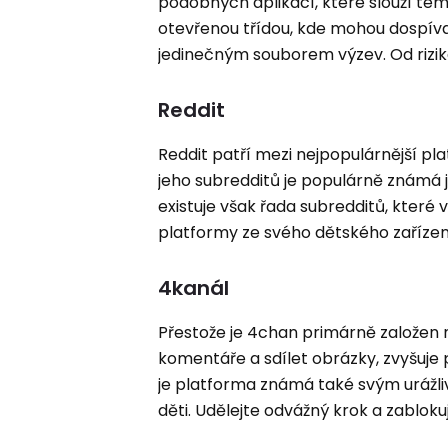
podobných aplikací, které slouží témě
otevřenou třídou, kde mohou dospívají
jedinečným souborem výzev. Od riz
Reddit
Reddit patří mezi nejpopulárnější pl
jeho subredditů je populárně známá j
existuje však řada subredditů, které 
platformy ze svého dětského zařízen
4kanál
Přestože je 4chan primárně založen 
komentáře a sdílet obrázky, zvyšuje
je platforma známá také svým urážli
děti. Udělejte odvážný krok a zabloku