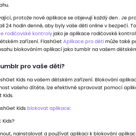
ahu.
cí, protože nové aplikace se objevují každý den . Je pro
ali 24 hodin denně, aby byly vaše děti online v bezpečí. 
ce rodičovské kontroly
jako je aplikace rodičovské kontro
dětském zařízení. FlashGet
Aplikace pro děti
může také p
sahu blokováním aplikací jako tumblr na vašem dětském 
Tumblr pro vaše děti?
lashGet Kids na vašem dětském zařízení. Blokování aplikací
ečnost vašeho dítěte, lze efektivně spravovat pomocí aplik
 Kids.
lashGet Kids
blokovat aplikace
:
t Kids?
nout, nainstalovat a používat aplikaci k blokování aplikací