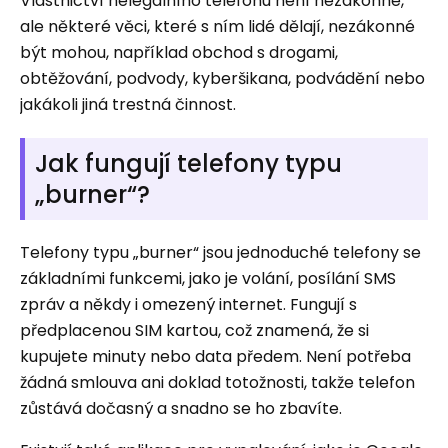
Vlastnictví nelegálního telefonu není nezákonné,
ale některé věci, které s ním lidé dělají, nezákonné
být mohou, například obchod s drogami,
obtěžování, podvody, kyberšikana, podvádění nebo
jakákoli jiná trestná činnost.
Jak fungují telefony typu
„burner“?
Telefony typu „burner“ jsou jednoduché telefony se
základními funkcemi, jako je volání, posílání SMS
zpráv a někdy i omezený internet. Fungují s
předplacenou SIM kartou, což znamená, že si
kupujete minuty nebo data předem. Není potřeba
žádná smlouva ani doklad totožnosti, takže telefon
zůstává dočasný a snadno se ho zbavíte.