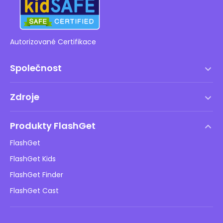
Autorizované Certifikace
Společnost
Podmínky služby
Zdroje
Licenční smlouva s koncovým uživatelem
Centrum nápovědy
Zásady DMCA
Produkty FlashGet
Jak na to
Ochrana osobních údajů
FlashGet
Blog
FlashGet Kids
Reklamní zásady
Bezpečnost dětí online
FlashGet Finder
Neprodávejte mé informace
Stáhnout
FlashGet Cast