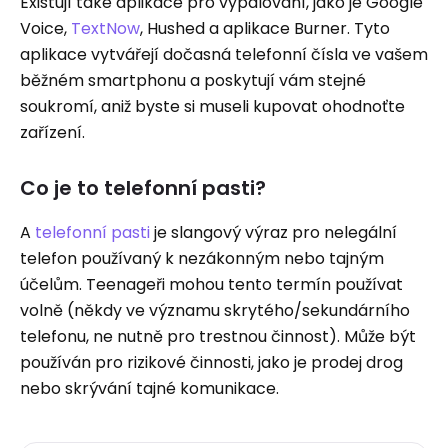
Existují také aplikace pro vypalování, jako je Google
Voice,
TextNow
, Hushed a aplikace Burner. Tyto
aplikace vytvářejí dočasná telefonní čísla ve vašem
běžném smartphonu a poskytují vám stejné
soukromí, aniž byste si museli kupovat ohodnoťte
zařízení.
Co je to telefonní pasti?
A
telefonní pasti
je slangový výraz pro nelegální
telefon používaný k nezákonným nebo tajným
účelům. Teenageři mohou tento termín používat
volně (někdy ve významu skrytého/sekundárního
telefonu, ne nutně pro trestnou činnost). Může být
používán pro rizikové činnosti, jako je prodej drog
nebo skrývání tajné komunikace.