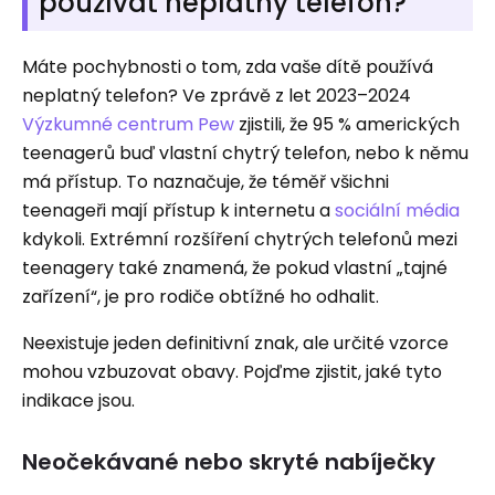
používat neplatný telefon?
Máte pochybnosti o tom, zda vaše dítě používá
neplatný telefon? Ve zprávě z let 2023–2024
Výzkumné centrum Pew
zjistili, že 95 % amerických
teenagerů buď vlastní chytrý telefon, nebo k němu
má přístup. To naznačuje, že téměř všichni
teenageři mají přístup k internetu a
sociální média
kdykoli. Extrémní rozšíření chytrých telefonů mezi
teenagery také znamená, že pokud vlastní „tajné
zařízení“, je pro rodiče obtížné ho odhalit.
Neexistuje jeden definitivní znak, ale určité vzorce
mohou vzbuzovat obavy. Pojďme zjistit, jaké tyto
indikace jsou.
Neočekávané nebo skryté nabíječky