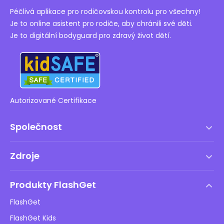
Péčlivá aplikace pro rodičovskou kontrolu pro všechny!
Je to online asistent pro rodiče, aby chránili své děti.
Je to digitální bodyguard pro zdravý život dětí.
Autorizované Certifikace
Společnost
Podmínky služby
Zdroje
Licenční smlouva s koncovým uživatelem
Centrum nápovědy
Zásady DMCA
Produkty FlashGet
Jak na to
Ochrana osobních údajů
FlashGet
Blog
FlashGet Kids
Reklamní zásady