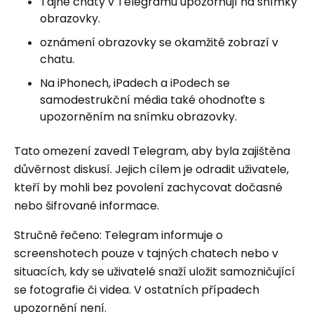
Tajné chaty v Telegramu upozorňují na snímky
obrazovky.
oznámení obrazovky se okamžitě zobrazí v
chatu.
Na iPhonech, iPadech a iPodech se
samodestrukční média také ohodnoťte s
upozorněním na snímku obrazovky.
Tato omezení zavedl Telegram, aby byla zajištěna
důvěrnost diskusí. Jejich cílem je odradit uživatele,
kteří by mohli bez povolení zachycovat dočasné
nebo šifrované informace.
Stručně řečeno: Telegram informuje o
screenshotech pouze v tajných chatech nebo v
situacích, kdy se uživatelé snaží uložit samozničující
se fotografie či videa. V ostatních případech
upozornění není.