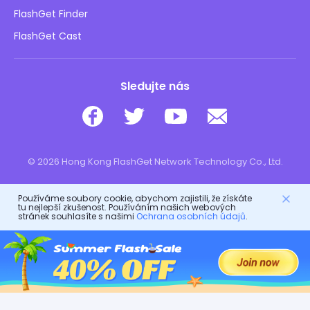
Bezpečnost dětí online
FlashGet Finder
Neprodávejte mé informace
Stáhnout
FlashGet Cast
Sledujte nás
© 2026 Hong Kong FlashGet Network Technology Co., Ltd.
Používáme soubory cookie, abychom zajistili, že získáte
tu nejlepší zkušenost. Používáním našich webových
stránek souhlasíte s našimi
Ochrana osobních údajů
.