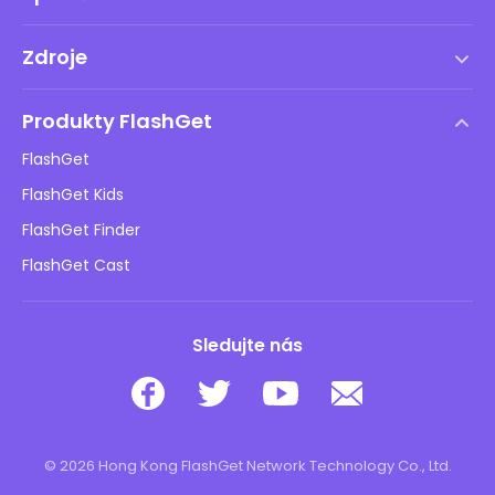
Podmínky služby
Zdroje
Licenční smlouva s koncovým uživatelem
Centrum nápovědy
Zásady DMCA
Produkty FlashGet
Jak na to
Ochrana osobních údajů
FlashGet
Blog
FlashGet Kids
Reklamní zásady
Bezpečnost dětí online
FlashGet Finder
Neprodávejte mé informace
Stáhnout
FlashGet Cast
Sledujte nás
© 2026 Hong Kong FlashGet Network Technology Co., Ltd.