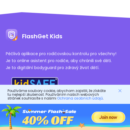
FlashGet Kids
Péčlivá aplikace pro rodičovskou kontrolu pro všechny!
Je to online asistent pro rodiče, aby chránili své děti.
Je to digitální bodyguard pro zdravý život dětí.
Používáme soubory cookie, abychom zajistili, že získáte
tu nejlepší zkušenost. Používáním našich webových
stránek souhlasíte s našimi
Ochrana osobních údajů
.
Autorizované Certifikace
Společnost