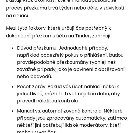
Existují však okolnosti, které mohou způsobit, že
proces přezkumu trvá týden nebo déle, v závislosti
na situaci.
Mezi tyto faktory, které určují čas potřebný k
dokončení přezkumu účtu na Tinder, zahrnují.
Důvod přezkumu. Jednoduché případy,
například podezřelý pokus o přihlášení, budou
pravděpodobně přezkoumány rychleji než
závažné případy, jako je obvinění z obtěžování
nebo podvodů.
Počet zpráv. Pokud váš účet nahlásil několik
jednotlivců, může to trvat nějakou dobu, aby
provedl náležitou kontrolu.
Manuál vs. automatizovaná kontrola. Některé
případy jsou zpracovány automaticky, zatímco
někteří jiní potřebují lidské moderátory, kteří
mohou trvat čas.