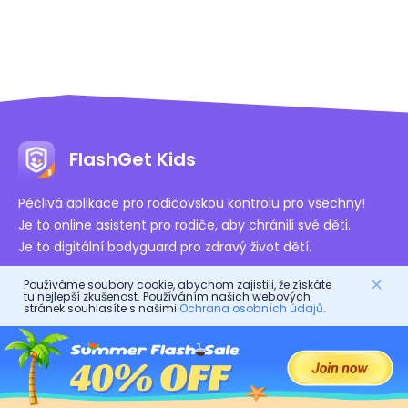
FlashGet Kids
Péčlivá aplikace pro rodičovskou kontrolu pro všechny!
Je to online asistent pro rodiče, aby chránili své děti.
Je to digitální bodyguard pro zdravý život dětí.
Používáme soubory cookie, abychom zajistili, že získáte
tu nejlepší zkušenost. Používáním našich webových
stránek souhlasíte s našimi
Ochrana osobních údajů
.
Autorizované Certifikace