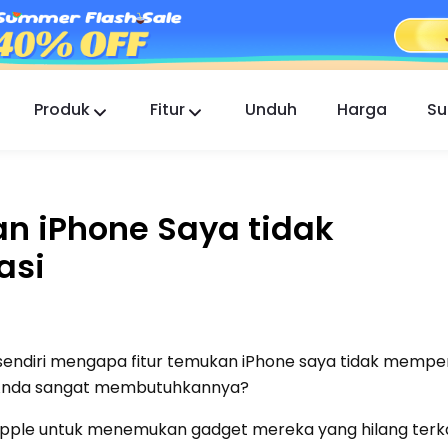
Produk
Fitur
Unduh
Harga
Su
FlashGet Kids
Aplikasi Kontrol Orang Tua yang Peduli untuk
Semua.
 iPhone Saya tidak
FlashGet Finder
asi
Keamanan anti-pencurian ponsel Anda,
tanggung jawab kami.
sendiri mengapa fitur temukan iPhone saya tidak memper
t Anda sangat membutuhkannya?
 Apple untuk menemukan gadget mereka yang hilang terk