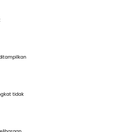
t
ditampilkan
ngkat tidak
liharaan.