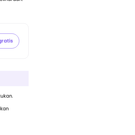
ratis
kukan.
ikan