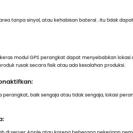
rea tanpa sinyal, atau kehabisan baterai . Itu tidak dapa
t keras modul GPS perangkat dapat menyebabkan lokasi 
 produk rusak secara fisik atau ada kesalahan produksi.
onaktifkan:
a perangkat, baik sengaja atau tidak sengaja, lokasi pera
a:
h di server Apple atau karena beberapa pekerjaan peme