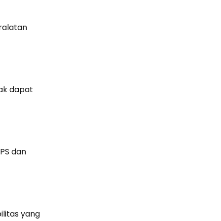
ralatan
dak dapat
GPS dan
litas yang