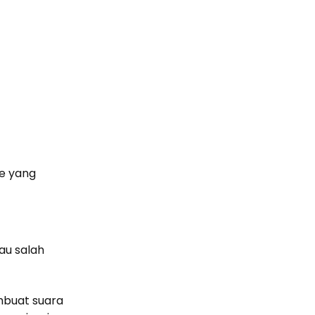
le yang
tau salah
mbuat suara