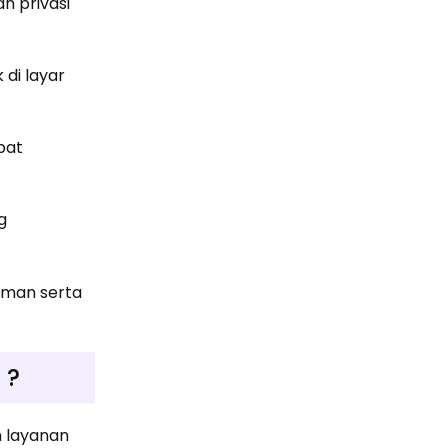
n privasi
 di layar
apat
g
 aman serta
 ?
 layanan