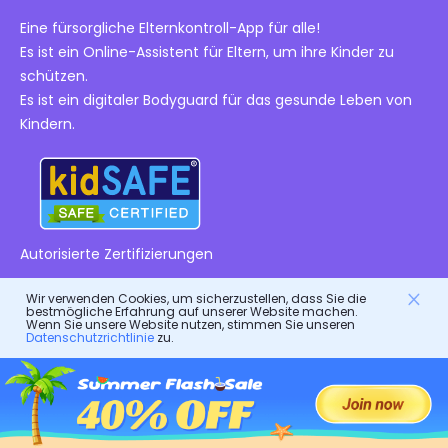
Eine fürsorgliche Elternkontroll-App für alle!
Es ist ein Online-Assistent für Eltern, um ihre Kinder zu
schützen.
Es ist ein digitaler Bodyguard für das gesunde Leben von
Kindern.
Autorisierte Zertifizierungen
Wir verwenden Cookies, um sicherzustellen, dass Sie die
Firma
bestmögliche Erfahrung auf unserer Website machen.
Wenn Sie unsere Website nutzen, stimmen Sie unseren
Datenschutzrichtlinie
zu.
Nutzungsbedingungen
Ressourcen
Endbenutzer-Lizenzvertrag
Hilfezentrum
DMCA-Richtlinie
FlashGet Produkte
Wie man