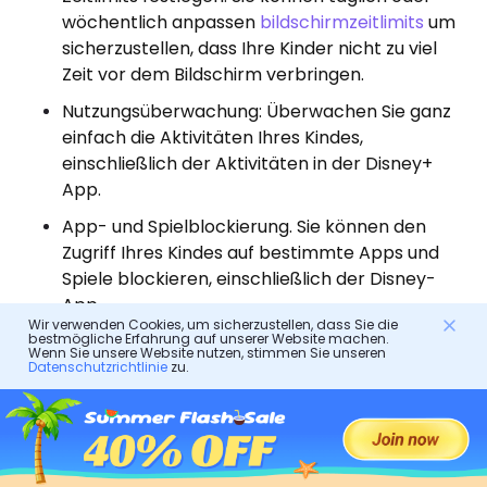
wöchentlich anpassen
bildschirmzeitlimits
um
sicherzustellen, dass Ihre Kinder nicht zu viel
Zeit vor dem Bildschirm verbringen.
Nutzungsüberwachung: Überwachen Sie ganz
einfach die Aktivitäten Ihres Kindes,
einschließlich der Aktivitäten in der Disney+
App.
App- und Spielblockierung. Sie können den
Zugriff Ihres Kindes auf bestimmte Apps und
Spiele blockieren, einschließlich der Disney-
App.
Wir verwenden Cookies, um sicherzustellen, dass Sie die
Fernverwaltung: Mit dieser Funktion können Sie
bestmögliche Erfahrung auf unserer Website machen.
Wenn Sie unsere Website nutzen, stimmen Sie unseren
unter anderem die Geräteaktivitäten Ihres
Datenschutzrichtlinie
zu.
Kindes aus der Ferne verwalten, Geräusche in
der Umgebung Ihres Kindes hören und seine
Kamera aus der Ferne verwenden, um zu
sehen, was um es herum passiert.