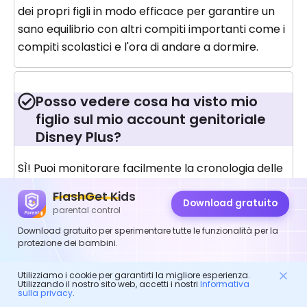
dei propri figli in modo efficace per garantire un
sano equilibrio con altri compiti importanti come i
compiti scolastici e l'ora di andare a dormire.
Posso vedere cosa ha visto mio
figlio sul mio account genitoriale
Disney Plus?
SÌ! Puoi monitorare facilmente la cronologia delle
visualizzazioni di tuo figlio utilizzando il tuo account
FlashGet Kids
di controllo parentale Disney+. Questa funzionalità
Download gratuito
parental control
aiuto i genitori a monitorare ciò che i loro figli
Download gratuito per sperimentare tutte le funzionalità per la
hanno guardato in passato, fornendo così un'idea
protezione dei bambini.
delle loro preferenze. Inoltre, può aiuto a
impostare la visualizzazione adatta all'età.
Utilizziamo i cookie per garantirti la migliore esperienza.
Utilizzando il nostro sito web, accetti i nostri
Informativa
sulla privacy
.