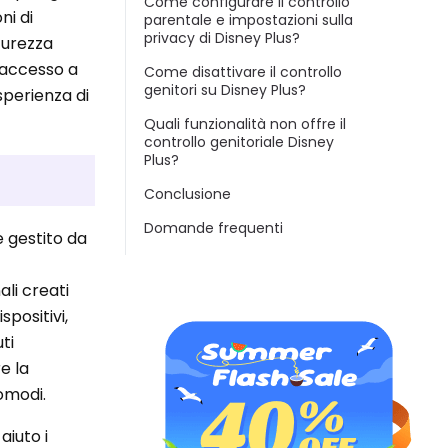
Come configurare il controllo
ni di
parentale e impostazioni sulla
privacy di Disney Plus?
icurezza
'accesso a
Come disattivare il controllo
genitori su Disney Plus?
sperienza di
Quali funzionalità non offre il
controllo genitoriale Disney
Plus?
Conclusione
Domande frequenti
e gestito da
ali creati
positivi,
ti
e la
omodi.
aiuto i