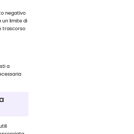
to negativo
un limite di
o trascorso
sti a
necessaria
la
tili
ppropriata.