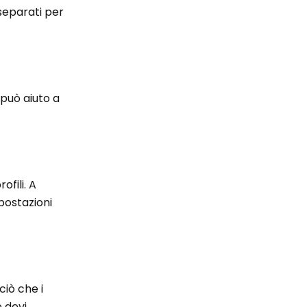
 separati per
 può aiuto a
fili. A
postazioni
ciò che i
e devi