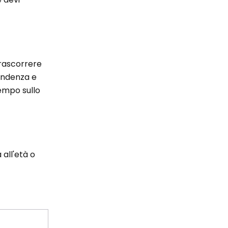
 trascorrere
endenza e
tempo sullo
 all'età o