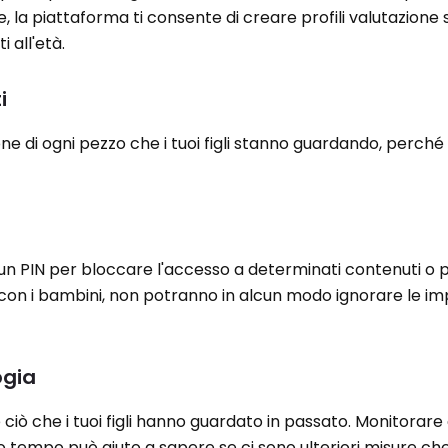
 la piattaforma ti consente di creare profili valutazione
 all'età.
i
e di ogni pezzo che i tuoi figli stanno guardando, perché
un PIN per bloccare l'accesso a determinati contenuti o pro
 con i bambini, non potranno in alcun modo ignorare le im
ogia
 ciò che i tuoi figli hanno guardato in passato. Monitorare 
o tempo può aiuto a sapere se ci sono ulteriori misure ch