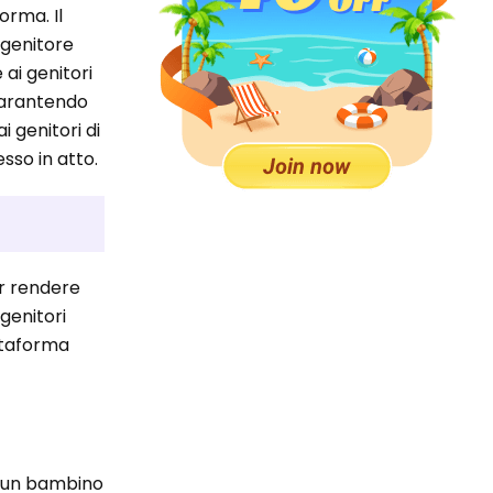
orma. Il
 genitore
 ai genitori
 garantendo
i genitori di
sso in atto.
er rendere
genitori
ttaforma
di un bambino