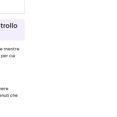
trollo
ere mentre
 per cui
nere
tenuti che