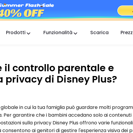
Prodotti
Funzionalità
Scarica
Prezz
FlashGet Kids
Un'app di controllo parentale premurosa per
tutti.
il controllo parentale e
FlashGet Finder
a privacy di Disney Plus?
La sicurezza antifurto del tuo telefono, la nostra
responsabilità.
g globale in cui la tua famiglia può guardare molti program
a. Per garantire che i bambini accedano solo ai contenuti
postazioni sulla privacy Disney Plus offrono varie funzionali
 consentono ai genitori di gestire l'esperienza visiva dei pr