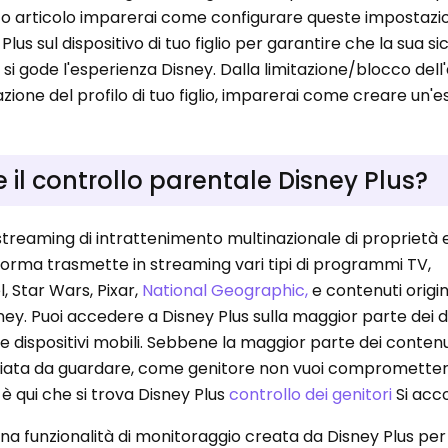
sto articolo imparerai come configurare queste impostazio
lus sul dispositivo di tuo figlio per garantire che la sua s
 gode l'esperienza Disney. Dalla limitazione/blocco dell
zione del profilo di tuo figlio, imparerai come creare un'e
 il controllo parentale Disney Plus?
 streaming di intrattenimento multinazionale di proprietà 
aforma trasmette in streaming vari tipi di programmi TV,
, Star Wars, Pixar,
National Geographic,
e contenuti origin
. Puoi accedere a Disney Plus sulla maggior parte dei dis
e dispositivi mobili. Sebbene la maggior parte dei contenu
priata da guardare, come genitore non vuoi comprometter
i, è qui che si trova Disney Plus
controllo dei genitori
Si acc
 una funzionalità di monitoraggio creata da Disney Plus per 