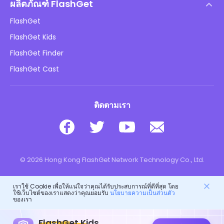
นโยบาย DMCA
ผลิตภัณฑ์ FlashGet
วิธี
นโยบายความเป็นส่วนตัว
FlashGet
บล็อก
FlashGet Kids
นโยบายการโฆษณา
ความปลอดภัยของเด็กออนไลน์
FlashGet Finder
อย่าขายข้อมูลของฉัน
ดาวน์โหลด
FlashGet Cast
ติดตามเรา
© 2026 Hong Kong FlashGet Network Technology Co., Ltd.
เราใช้ Cookie เพื่อให้แน่ใจว่าคุณได้รับประสบการณ์ที่ดีที่สุด โดย
ใช้เว็บไซต์ของเราแสดงว่าคุณยอมรับ
นโยบายความเป็นส่วนตัว
ของเรา
FlashGet Kids