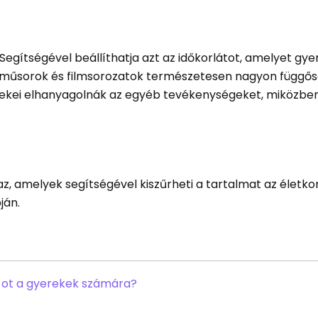
 Segítségével beállíthatja azt az időkorlátot, amelyet gy
-műsorok és filmsorozatok természetesen nagyon függő
ekei elhanyagolnák az egyéb tevékenységeket, miközben
z, amelyek segítségével kiszűrheti a tartalmat az életk
ján.
-ot a gyerekek számára?