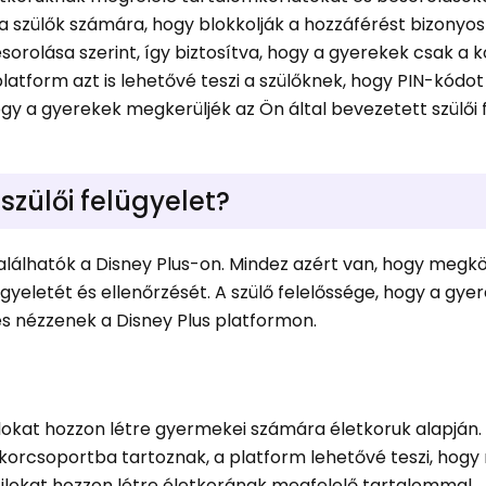
i a szülők számára, hogy blokkolják a hozzáférést bizonyo
orolása szerint, így biztosítva, hogy a gyerekek csak a 
atform azt is lehetővé teszi a szülőknek, hogy PIN-kódot
y a gyerekek megkerüljék az Ön által bevezetett szülői f
 szülői felügyelet?
k találhatók a Disney Plus-on. Mindez azért van, hogy megk
yeletét és ellenőrzését. A szülő felelőssége, hogy a gye
s nézzenek a Disney Plus platformon.
ilokat hozzon létre gyermekei számára életkoruk alapján.
korcsoportba tartoznak, a platform lehetővé teszi, hog
ilokat hozzon létre életkorának megfelelő tartalommal.