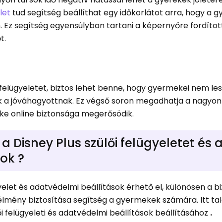
let
tud segítség beállíthat egy időkorlátot arra, hogy a g
 Ez segítség egyensúlyban tartani a képernyőre fordított
t.
i felügyeletet, biztos lehet benne, hogy gyermekei nem le
ak a jóváhagyottnak. Ez végső soron megadhatja a nagyo
ke online biztonsága megerősödik.
 Disney Plus szülői felügyeletet és 
ok ?
yelet és adatvédelmi beállítások érhető el, különösen a 
lmény biztosítása segítség a gyermekek számára. Itt ta
 felügyeleti és adatvédelmi beállítások beállításához
.