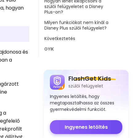
Hogyan lehet kikapcsolni a
szülői felügyeletet a Disney
ja, hogyan
Plus-on?
Milyen funkciókat nem kínál a
Disney Plus szülői felügyelet?
Következtetés
GYIK
lajdonosa és
ban a
FlashGet Kids
ugárzott
szülői felügyelet
ine
Ingyenes letöltés, hogy
megtapasztalhassa az összes
gyermekvédelmi funkciót.
g a
megfelelő
Ingyenes letöltés
rekprofilt
t állíthat