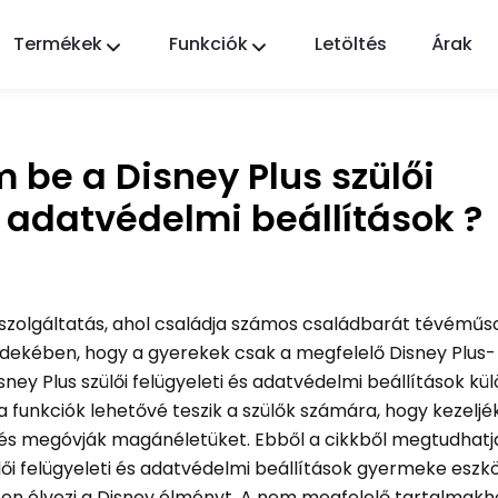
Termékek
Funkciók
Letöltés
Árak
FlashGet Kids
Gondoskodó szülői felügyeleti alkalmazás
mindenki számára.
 be a Disney Plus szülői
FlashGet Finder
z adatvédelmi beállítások ?
Telefonja lopás elleni védelme, a mi
felelősségünk.
 szolgáltatás, ahol családja számos családbarát tévéműsor
ekében, hogy a gyerekek csak a megfelelő Disney Plus-
ey Plus szülői felügyeleti és adatvédelmi beállítások külö
 a funkciók lehetővé teszik a szülők számára, hogy kezeljé
és megóvják magánéletüket. Ebből a cikkből megtudhatj
zülői felügyeleti és adatvédelmi beállítások gyermeke eszk
zben élvezi a Disney élményt. A nem megfelelő tartalmakh