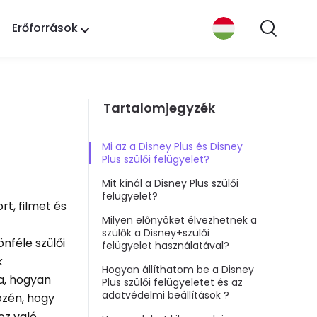
Erőforrások
Tartalomjegyzék
Mi az a Disney Plus és Disney
Plus szülői felügyelet?
Mit kínál a Disney Plus szülői
felügyelet?
t, filmet és
Milyen előnyöket élvezhetnek a
szülők a Disney+szülői
nféle szülői
felügyelet használatával?
k
Hogyan állíthatom be a Disney
a, hogyan
Plus szülői felügyeletet és az
adatvédelmi beállítások ?
özén, hogy
oz való