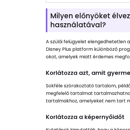
Milyen előnyöket élvez
használatával?
A szülői felügyelet elengedhetetlen
Disney Plus platform különböző pro
okot, amelyek miatt érdemes megfonto
Korlátozza azt, amit gyerme
Sokféle szórakoztató tartalom, pél
megfelelő tartalmat tartalmazhatnak.
tartalmakhoz, amelyeket nem tart 
Korlátozza a képernyőidőt
Kutatások kimutatták, hogy a képerny