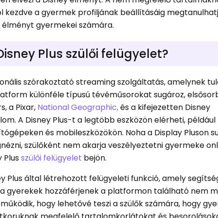
ól kezdve a gyermek profiljának beállításáig megtanulhat
i élményt gyermekei számára.
Disney Plus szülői felügyelet?
ionális szórakoztató streaming szolgáltatás, amelynek tu
platform különféle típusú tévéműsorokat sugároz, elsősor
s, a Pixar,
National Geographic,
és a kifejezetten Disney
lom. A Disney Plus-t a legtöbb eszközön elérheti, például
ítógépeken és mobileszközökön. Noha a Display Pluson s
ézni, szülőként nem akarja veszélyeztetni gyermeke onl
y Plus
szülői felügyelet
bejön.
ey Plus által létrehozott felügyeleti funkció, amely segítsé
gy a gyerekek hozzáférjenek a platformon található nem 
y működik, hogy lehetővé teszi a szülők számára, hogy gye
etkoruknak megfelelő tartalomkorlátokat és besorolásoka