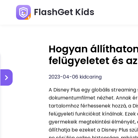
FlashGet Kids
Hogyan állíthatom
felügyeletet és a
2023-04-06 kidcaring
A Disney Plus egy globális streaming
dokumentumfilmet nézhet. Annak érd
tartalomhoz férhessenek hozzá, a Disn
felügyeleti funkciókat kínálnak. Ezek
gyermekeik megtekintési élményét, 
állíthatja be ezeket a Disney Plus s
ne sérüljön online biztonsága, mikö