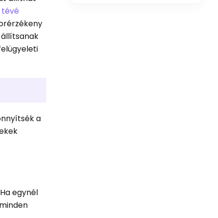
s
tévé
korérzékeny
 állítsanak
elügyeleti
önnyítsék a
rekek
 Ha egynél
y minden