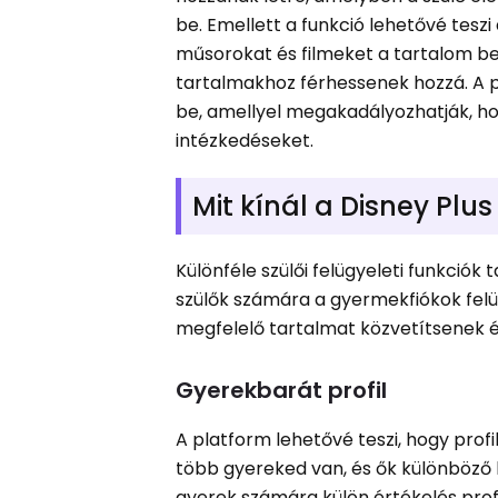
be. Emellett a funkció lehetővé tesz
műsorokat és filmeket a tartalom bes
tartalmakhoz férhessenek hozzá. A pl
be, amellyel megakadályozhatják, hog
intézkedéseket.
Mit kínál a Disney Plus
Különféle szülői felügyeleti funkció
szülők számára a gyermekfiókok felüg
megfelelő tartalmat közvetítsenek é
Gyerekbarát profil
A platform lehetővé teszi, hogy prof
több gyereked van, és ők különböző 
gyerek számára külön értékelés prof