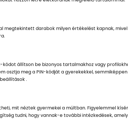
tal megtekintett darabok milyen értékelést kapnak, mivel
ra.
IN-kódot állítson be bizonyos tartalmakhoz vagy profilokh
em osztja meg a PIN-kódját a gyerekekkel, semmiképpe
beállítások .
heti, mit néztek gyermekei a múltban. Figyelemmel kísér
egítség tudni, hogy vannak-e további intézkedések, ame