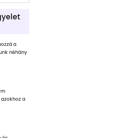
gyelet
hozzá a
lunk néhány
nem
t azokhoz a
e és