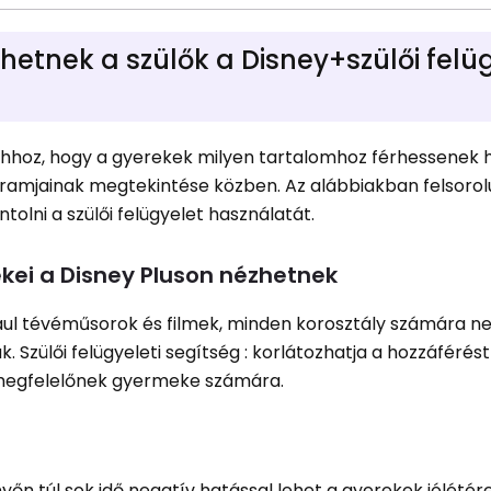
hetnek a szülők a Disney+szülői felü
 ahhoz, hogy a gyerekek milyen tartalomhoz férhessenek 
gramjainak megtekintése közben. Az alábbiakban felsoro
lni a szülői felügyelet használatát.
kei a Disney Pluson nézhetnek
dául tévéműsorok és filmek, minden korosztály számára 
 Szülői felügyeleti segítség : korlátozhatja a hozzáférés
megfelelőnek gyermeke számára.
őn túl sok idő negatív hatással lehet a gyerekek jólétér