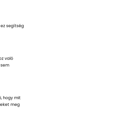
 ez segítség
oz való
n sem
i, hogy mit
lyeket meg