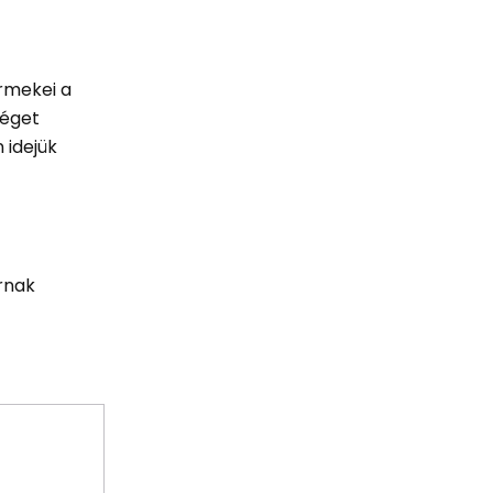
ermekei a
séget
 idejük
ornak