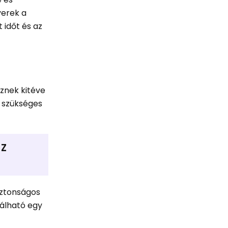
yerek a
 időt és az
sznek kitéve
n szükséges
az
biztonságos
lálható egy