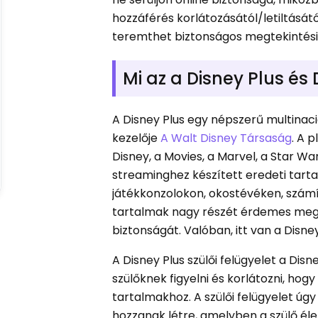
hozzáférés korlátozásától/letiltását
teremthet biztonságos megtekintés
Mi az a Disney Plus és 
A Disney Plus egy népszerű multinac
kezelője
A Walt Disney Társaság
. A 
Disney, a Movies, a Marvel, a Star War
streaminghez készített eredeti tarta
játékkonzolokon, okostévéken, szám
tartalmak nagy részét érdemes megn
biztonságát. Valóban, itt van a Disne
A Disney Plus szülői felügyelet a Disn
szülőknek figyelni és korlátozni, ho
tartalmakhoz. A szülői felügyelet úg
hozzanak létre, amelyben a szülő él