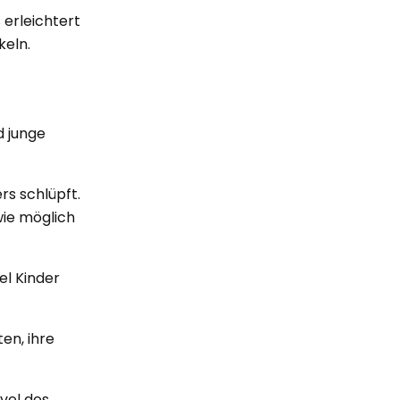
erleichtert
keln.
d junge
ers schlüpft.
wie möglich
el Kinder
en, ihre
vel des