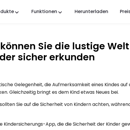
odukte
Funktionen
Herunterladen
Prei
FlashGet Kids
Eine fürsorgliche App zur elterlichen Kontrolle für
alle.
 können Sie die lustige Welt
FlashGet Finder
nder sicher erkunden
Die Diebstahlsicherung Ihres Handys, unsere
Verantwortung.
stische Gelegenheit, die Aufmerksamkeit eines Kindes auf 
en. Gleichzeitig bringt es dem Kind etwas Neues bei.
llten Sie auf die Sicherheit von Kindern achten, während
ie Kindersicherungs-App, die die Sicherheit der Kinder ge