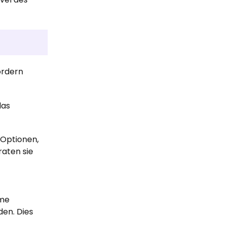
ordern
das
-Optionen,
raten sie
hme
den. Dies