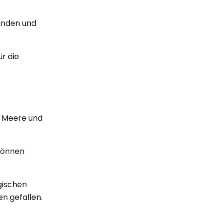
finden und
r die
ie Meere und
 können
gischen
n gefallen.