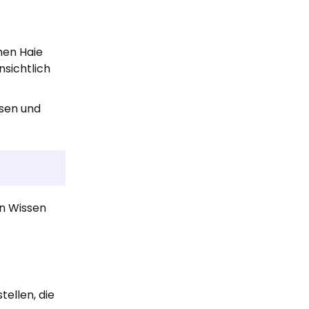
nen Haie
sichtlich
ösen und
on Wissen
tellen, die