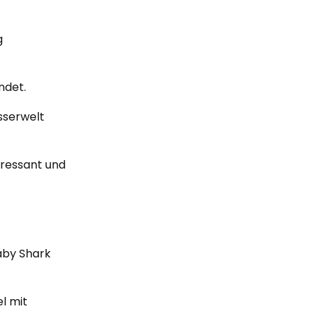
g
ndet.
sserwelt
teressant und
aby Shark
l mit