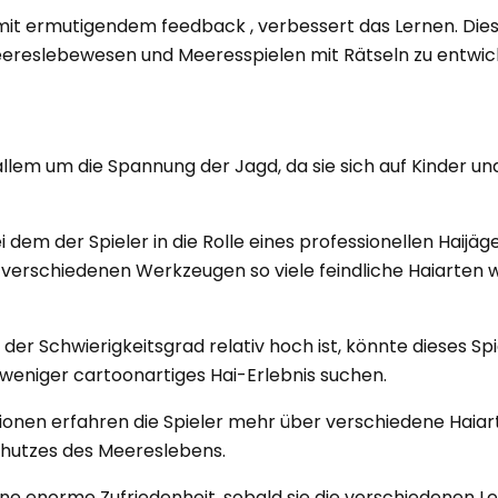
it ermutigendem feedback , verbessert das Lernen. Dies 
Meereslebewesen und Meeresspielen mit Rätseln zu entwic
allem um die Spannung der Jagd, da sie sich auf Kinder un
i dem der Spieler in die Rolle eines professionellen Haijäg
 verschiedenen Werkzeugen so viele feindliche Haiarten 
 der Schwierigkeitsgrad relativ hoch ist, könnte dieses Spi
 weniger cartoonartiges Hai-Erlebnis suchen.
nen erfahren die Spieler mehr über verschiedene Haiart
chutzes des Meereslebens.
ne enorme Zufriedenheit, sobald sie die verschiedenen Le