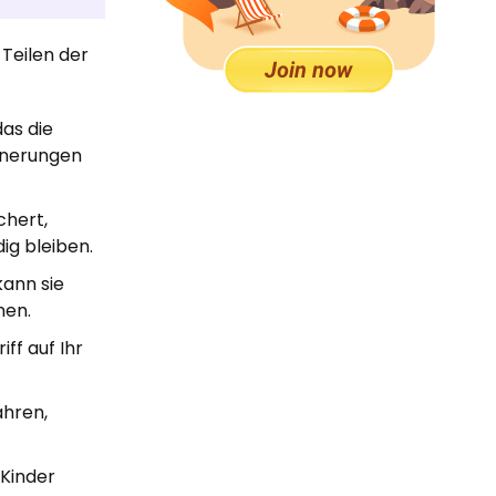
Teilen der
das die
nnerungen
chert,
ig bleiben.
kann sie
nen.
ff auf Ihr
ahren,
 Kinder