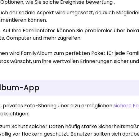
ptionen, wie Sie solche Ereignisse bewertung .
h der soziale Aspekt wird umgesetzt, da auch Mitgliede
ommentieren können.
. Auf Ihre Familienfotos können Sie problemlos über bek
ts, Computer und mehr zugreifen.
onen wird FamilyAlbum zum perfekten Paket für jede Famili
otos wünscht, um ihre wertvollen Erinnerungen sicher un
yAlbum-App
, privates Foto-Sharing über a zu ermöglichen
sichere Fa
ücksichtigen:
zum Schutz solcher Daten häufig starke Sicherheitsma
öllig vor Hackern geschützt. Benutzer sollten sich darüb