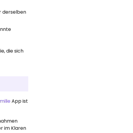
r derselben
annte
e, die sich
d
milie
App ist
ßnahmen
er im Klaren