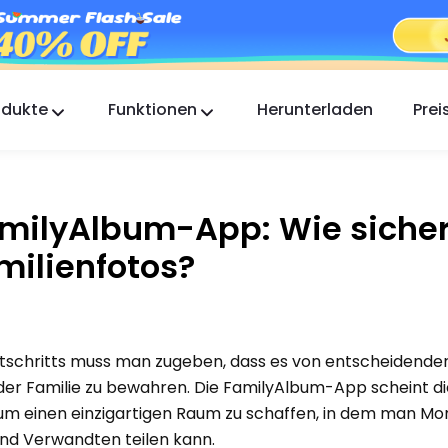
odukte
Funktionen
Herunterladen
Prei
FlashGet Kids
Eine fürsorgliche App zur elterlichen Kontrolle für
alle.
milyAlbum-App: Wie sicher 
FlashGet Finder
milienfotos?
Die Diebstahlsicherung Ihres Handys, unsere
Verantwortung.
ortschritts muss man zugeben, dass es von entscheidend
 der Familie zu bewahren. Die FamilyAlbum-App scheint d
t, um einen einzigartigen Raum zu schaffen, in dem man 
nd Verwandten teilen kann.