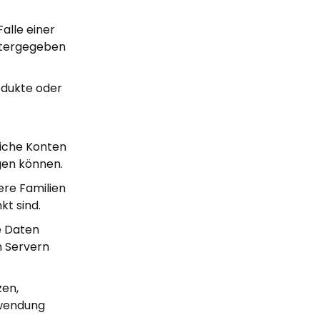
alle einer
itergegeben
odukte oder
liche Konten
gen können.
ere Familien
kt sind.
e Daten
n Servern
zen,
nwendung