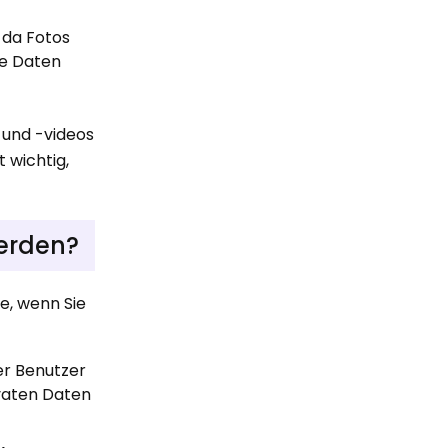
 da Fotos
ie Daten
 und -videos
t wichtig,
erden?
te, wenn Sie
er Benutzer
ivaten Daten