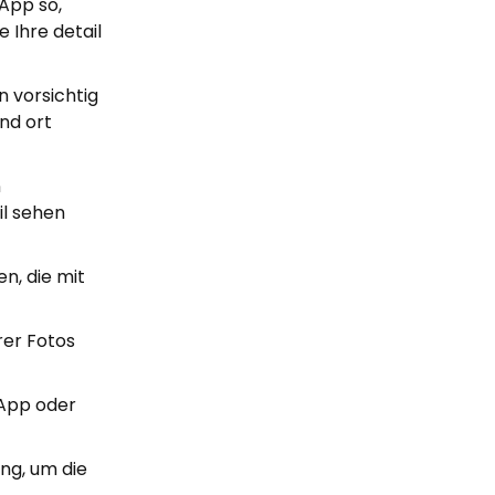
 App so,
 Ihre detail
n vorsichtig
nd ort
n
il sehen
en, die mit
rer Fotos
-App oder
ung, um die