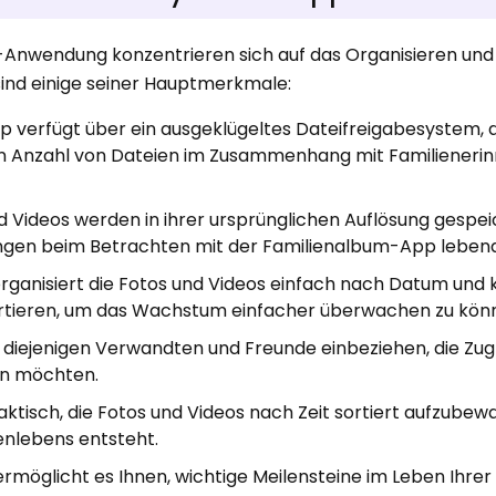
Anwendung konzentrieren sich auf das Organisieren und 
ind einige seiner Hauptmerkmale:
p verfügt über ein ausgeklügeltes Dateifreigabesystem, 
n Anzahl von Dateien im Zusammenhang mit Familieneri
d Videos werden in ihrer ursprünglichen Auflösung gespei
ungen beim Betrachten mit der Familienalbum-App lebend
rganisiert die Fotos und Videos einfach nach Datum und 
tieren, um das Wachstum einfacher überwachen zu kön
r diejenigen Verwandten und Freunde einbeziehen, die Zugri
en möchten.
praktisch, die Fotos und Videos nach Zeit sortiert aufzubew
ienlebens entsteht.
rmöglicht es Ihnen, wichtige Meilensteine ​​im Leben Ihrer