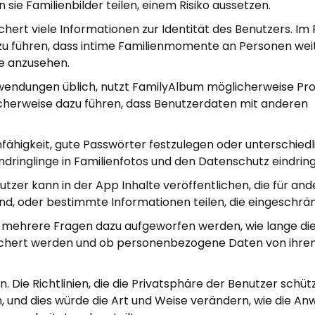
n sie Familienbilder teilen, einem Risiko aussetzen.
hert viele Informationen zur Identität des Benutzers. Im F
zu führen, dass intime Familienmomente an Personen we
ie anzusehen.
 Anwendungen üblich, nutzt FamilyAlbum möglicherweise Pr
icherweise dazu führen, dass Benutzerdaten mit anderen
fähigkeit, gute Passwörter festzulegen oder unterschied
ndringlinge in Familienfotos und den Datenschutz eindrin
utzer kann in der App Inhalte veröffentlichen, die für and
d, oder bestimmte Informationen teilen, die eingeschrän
mehrere Fragen dazu aufgeworfen werden, wie lange di
chert werden und ob personenbezogene Daten von ihre
. Die Richtlinien, die die Privatsphäre der Benutzer schüt
n, und dies würde die Art und Weise verändern, wie die A