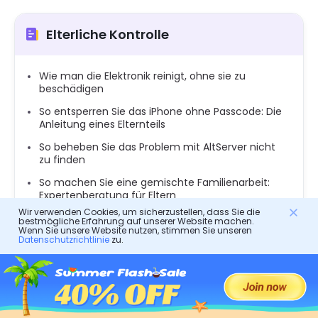
Elterliche Kontrolle
Wie man die Elektronik reinigt, ohne sie zu
beschädigen
So entsperren Sie das iPhone ohne Passcode: Die
Anleitung eines Elternteils
So beheben Sie das Problem mit AltServer nicht
zu finden
So machen Sie eine gemischte Familienarbeit:
Expertenberatung für Eltern
Wir verwenden Cookies, um sicherzustellen, dass Sie die
So finden Sie versteckte Textnachrichten auf
bestmögliche Erfahrung auf unserer Website machen.
Android
Wenn Sie unsere Website nutzen, stimmen Sie unseren
Datenschutzrichtlinie
zu.
Welche Schritte kann ich unternehmen, wenn
meine jungen Teenager Akte senden
So finden Sie die Skype -ID Ihres Kindes und
überwachen Sie Skype -Verwendung