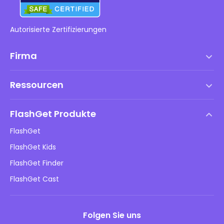
Autorisierte Zertifizierungen
Firma
Nutzungsbedingungen
Ressourcen
Endbenutzer-Lizenzvertrag
Hilfezentrum
DMCA-Richtlinie
FlashGet Produkte
Wie man
Datenschutzrichtlinie
FlashGet
Blog
FlashGet Kids
Werberichtlinien
Online-Sicherheit für Kinder
FlashGet Finder
Verkaufen Sie nicht meine Informationen
Herunterladen
FlashGet Cast
Folgen Sie uns