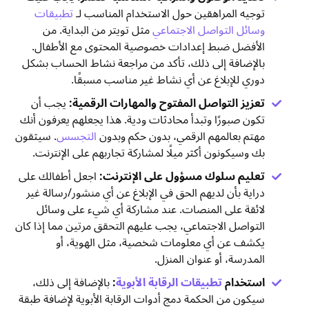
توجيه المراهقين حول الاستخدام المناسب لـ
تطبيقات
وسائل التواصل الاجتماعي
مثل تويتر من البداية. من
الأفضل ضبط إعدادات خصوصية المحتوى مع الأطفال.
بالإضافة إلى ذلك، تأكد من مراجعة نشاط الحساب بشكل
دوري للإبلاغ عن أي نشاط غير مناسب مسبقًا.
تعزيز التواصل المفتوح والمهارات الرقمية:
يجب أن
تكون صبورًا وتبدأ محادثات ودية. هذا يجعلهم يعرفون أنك
مهتم بعالمهم الرقمي، بدون حكم وبدون
التجسس
. سيثقون
بك وسيكونون أكثر ميلًا لمشاركة تجاربهم على الإنترنت.
تعليم سلوك مسؤول على الإنترنت:
اجعل أطفالك على
دراية بأن لديهم الحق في الإبلاغ عن أي منشور/رسالة غير
لائقة على المنصات. عند مشاركة أي شيء على وسائل
التواصل الاجتماعي، يجب عليهم التحقق مرتين مما إذا كان
يكشف عن أي معلومات شخصية، مثل الهوية، أو
المدرسة، أو عنوان المنزل.
استخدام
تطبيقات الرقابة الأبوية
:
بالإضافة إلى ذلك،
سيكون من الحكمة دمج أدوات الرقابة الأبوية لإضافة طبقة