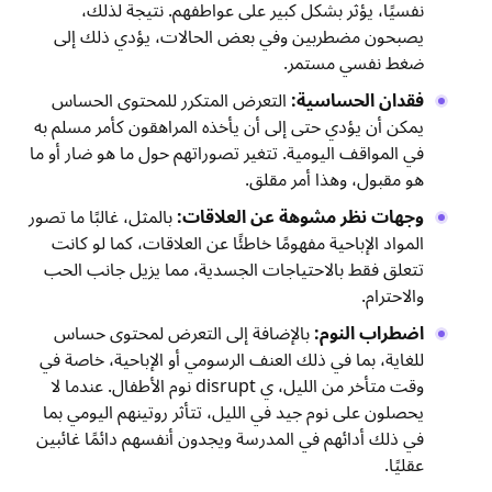
نفسيًا، يؤثر بشكل كبير على عواطفهم. نتيجة لذلك،
يصبحون مضطربين وفي بعض الحالات، يؤدي ذلك إلى
ضغط نفسي مستمر.
فقدان الحساسية:
التعرض المتكرر للمحتوى الحساس
يمكن أن يؤدي حتى إلى أن يأخذه المراهقون كأمر مسلم به
في المواقف اليومية. تتغير تصوراتهم حول ما هو ضار أو ما
هو مقبول، وهذا أمر مقلق.
وجهات نظر مشوهة عن العلاقات:
بالمثل، غالبًا ما تصور
المواد الإباحية مفهومًا خاطئًا عن العلاقات، كما لو كانت
تتعلق فقط بالاحتياجات الجسدية، مما يزيل جانب الحب
والاحترام.
اضطراب النوم:
بالإضافة إلى التعرض لمحتوى حساس
للغاية، بما في ذلك العنف الرسومي أو الإباحية، خاصة في
وقت متأخر من الليل، ي disrupt نوم الأطفال. عندما لا
يحصلون على نوم جيد في الليل، تتأثر روتينهم اليومي بما
في ذلك أدائهم في المدرسة ويجدون أنفسهم دائمًا غائبين
عقليًا.