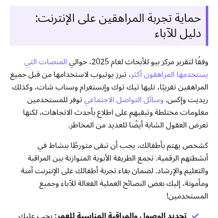
حماية تجربة المراهقين على الإنترنت:
دليل للآباء
وفقًا لتقرير مركز بيو للأبحاث لعام 2025، حوالي
المنصات التي
يستخدمها المراهقون أكثر
، تبرز يوتيوب لاستخدامها من قبل جميع
المراهقين تقريبًا، تليها تيك توك وإنستغرام وسناب شات، وكذلك
ريديت وإكس.
وسائل التواصل الاجتماعي
توفر للمستخدمين
معلومات مختلطة وتبقيهم على اطلاع بأحدث الاتجاهات، لكنها
تعرض العقول الشابة أيضًا للعديد من المخاطر.
كشخص يهتم بأطفالك، يجب أن تبقى متورطًا بنشاط في
أنشطتهم الرقمية. تجمع الطريقة الأبوية المتوازنة بين المراقبة
والتعليم والإرشاد. لضمان بقاء تجربة أطفالك على الإنترنت آمنة
ومأمونة، إليك بعض النصائح العملية الفعالة للآباء وجميع
المستخدمين!
تحديد الوصول والمراقبة المناسبة للعمر:
يجب عليك