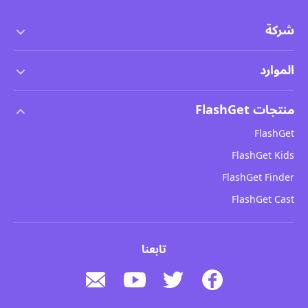
شركة
شروط الخدمة
الموارد
اتفاقية ترخيص المستخدم النهائي
مركز المساعدة
منتجات FlashGet
سياسة DMCA
كيفية
FlashGet
سياسة الخصوصية
مدونة
FlashGet Kids
سياسات الإعلانات
سلامة الأطفال عبر الإنترنت
FlashGet Finder
لا تبيع معلوماتي
تحميل
FlashGet Cast
تابعنا