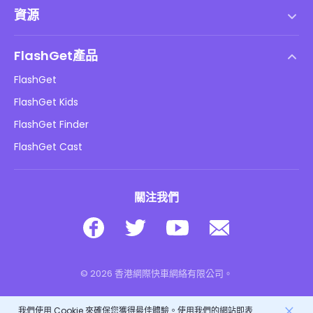
服務條款
資源
最終用戶許可協議
幫助中心
DMCA 政策
FlashGet產品
如何
隱私政策
FlashGet
部落格
FlashGet Kids
廣告政策
兒童在線安全
FlashGet Finder
不要出售我的資訊
下載
FlashGet Cast
關注我們
© 2026 香港網際快車網絡有限公司。
我們使用 Cookie 來確保您獲得最佳體驗。使用我們的網站即表