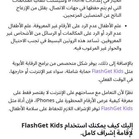
الخيار في إعدادات iPhone وسيسكت تلقائيًا المكالمات
التي لم يتم حفظها في جهات الاتصال. يقلل من الإزعاج
الناتج عن المتصلين المزعجين.
علم الأطفال عدم الرد على الأرقام غير المعروفة. علم الأطفال
عدم الرد أو الرد على المكالمات أو الرسائل من الأشخاص غير
المعروفين. تساعد هذه الروتين البسيط في تجنب الاحتيال
والحوار غير المرغوب فيه.
بالإضافة إلى ذلك، يوفر شكل متخصص من برامج الرقابة الأبوية
مثل
FlashGet Kids
حماية شاملة، سواء عبر الإنترنت أو خارجها،
في الوقت الفعلي.
نظرًا لأن التعامل مع مساحتهم على الإنترنت لا يقتصر فقط على
معرفة كيفية عرض الأرقام المحظورة على iPhones، فإن أداة مثل
FlashGet Kids
توفر الإشراف اللازم للحفاظ على سلامة الأطفال.
إليك كيف يمكنك استخدام FlashGet Kids
لإقامة إشراف كامل.