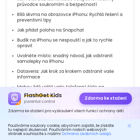
průvodce soukromím a bezpečností
Bílá skvrna na obrazovce iPhonu: Rychlá řešení a
preventivní tipy
Jak přidat poloha na Snapchat
Budík na iPhonu se nespouští a jak to rychle
opravit
Uvolněte místo: snadný návod, jak odstranit
samolepky na iPhonu
Dataveria: Jak krok za krokem odstranit vaše
informace
Mohou lidé vidět vaše telefonní číslo na
Telegramu: Návod
FlashGet Kids
Zdarma ke stažení
parental control
Zdarma ke stažení pro vyzkoušení všech funkcí ochrany dětí.
Používáme soubory cookie, abychom zajistili, že získáte
tu nejlepší zkušenost. Používáním našich webových
stránek souhlasíte s našimi
Ochrana osobních údajů
.