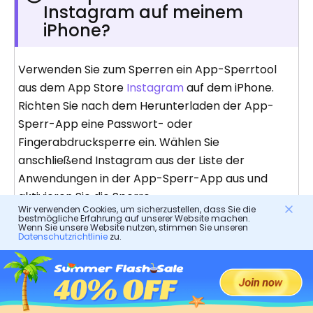
Instagram auf meinem
iPhone?
Verwenden Sie zum Sperren ein App-Sperrtool
aus dem App Store
Instagram
auf dem iPhone.
Richten Sie nach dem Herunterladen der App-
Sperr-App eine Passwort- oder
Fingerabdrucksperre ein. Wählen Sie
anschließend Instagram aus der Liste der
Anwendungen in der App-Sperr-App aus und
aktivieren Sie die Sperre.
Wir verwenden Cookies, um sicherzustellen, dass Sie die
bestmögliche Erfahrung auf unserer Website machen.
Auf Instagram kann jetzt nur noch mit dem
Wenn Sie unsere Website nutzen, stimmen Sie unseren
Datenschutzrichtlinie
zu.
angegebenen Passcode oder Fingerabdruck
zugegriffen werden, wodurch die Sicherheit und
Privatsphäre Ihres Kontos geschützt wird.