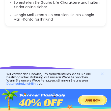
So erstellen Sie Gacha Life Charaktere und halten
Kinder online sicher
Google Mail Create: So erstellen Sie ein Google
Mail -Konto für Ihr Kind
Wir verwenden Cookies, um sicherzustellen, dass Sie die
bestmögliche Erfahrung auf unserer Website machen.
Wenn Sie unsere Website nutzen, stimmen Sie unseren
Datenschutzrichtlinie
zu.
FlashGet Kids
Eine fürsorgliche Elternkontroll-App für alle!
Es ist ein Online-Assistent für Eltern, um ihre Kinder zu