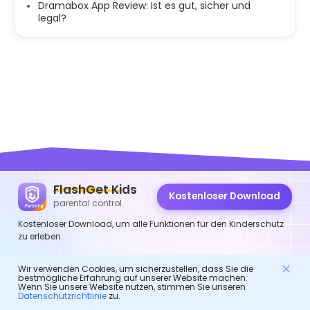
Dramabox App Review: Ist es gut, sicher und
legal?
FlashGet Kids
Kostenloser Download
FlashGet Kids
parental control
Kostenloser Download, um alle Funktionen für den Kinderschutz
zu erleben.
Eine fürsorgliche Elternkontroll-App für alle!
Es ist ein Online-Assistent für Eltern, um ihre Kinder zu
Wir verwenden Cookies, um sicherzustellen, dass Sie die
bestmögliche Erfahrung auf unserer Website machen.
schützen.
Wenn Sie unsere Website nutzen, stimmen Sie unseren
Es ist ein digitaler Bodyguard für das gesunde Leben von
Datenschutzrichtlinie
zu.