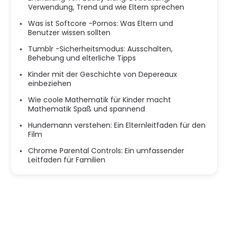
Verwendung, Trend und wie Eltern sprechen
Was ist Softcore -Pornos: Was Eltern und
Benutzer wissen sollten
Tumblr -Sicherheitsmodus: Ausschalten,
Behebung und elterliche Tipps
Kinder mit der Geschichte von Depereaux
einbeziehen
Wie coole Mathematik für Kinder macht
Mathematik Spaß und spannend
Hundemann verstehen: Ein Elternleitfaden für den
Film
Chrome Parental Controls: Ein umfassender
Leitfaden für Familien