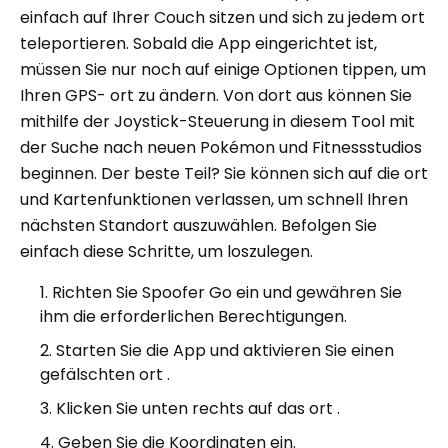
einfach auf Ihrer Couch sitzen und sich zu jedem ort
teleportieren. Sobald die App eingerichtet ist,
müssen Sie nur noch auf einige Optionen tippen, um
Ihren GPS- ort zu ändern. Von dort aus können Sie
mithilfe der Joystick-Steuerung in diesem Tool mit
der Suche nach neuen Pokémon und Fitnessstudios
beginnen. Der beste Teil? Sie können sich auf die ort
und Kartenfunktionen verlassen, um schnell Ihren
nächsten Standort auszuwählen. Befolgen Sie
einfach diese Schritte, um loszulegen.
Richten Sie Spoofer Go ein und gewähren Sie
ihm die erforderlichen Berechtigungen.
Starten Sie die App und aktivieren Sie einen
gefälschten ort .
Klicken Sie unten rechts auf das ort .
Geben Sie die Koordinaten ein.