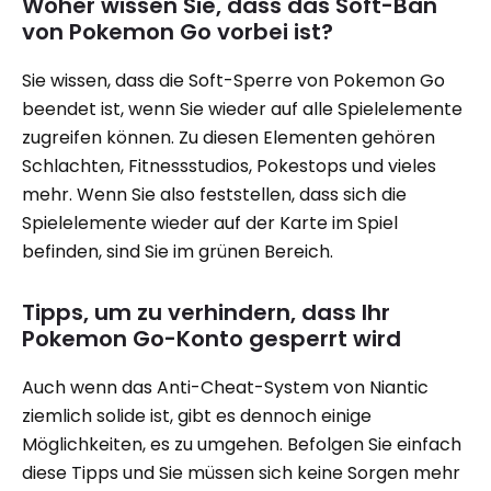
Woher wissen Sie, dass das Soft-Ban
von Pokemon Go vorbei ist?
Sie wissen, dass die Soft-Sperre von Pokemon Go
beendet ist, wenn Sie wieder auf alle Spielelemente
zugreifen können. Zu diesen Elementen gehören
Schlachten, Fitnessstudios, Pokestops und vieles
mehr. Wenn Sie also feststellen, dass sich die
Spielelemente wieder auf der Karte im Spiel
befinden, sind Sie im grünen Bereich.
Tipps, um zu verhindern, dass Ihr
Pokemon Go-Konto gesperrt wird
Auch wenn das Anti-Cheat-System von Niantic
ziemlich solide ist, gibt es dennoch einige
Möglichkeiten, es zu umgehen. Befolgen Sie einfach
diese Tipps und Sie müssen sich keine Sorgen mehr