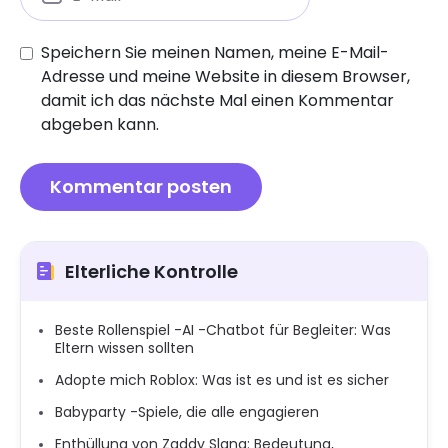
Speichern Sie meinen Namen, meine E-Mail-
Adresse und meine Website in diesem Browser,
damit ich das nächste Mal einen Kommentar
abgeben kann.
Elterliche Kontrolle
Beste Rollenspiel -AI -Chatbot für Begleiter: Was
Eltern wissen sollten
Adopte mich Roblox: Was ist es und ist es sicher
Babyparty -Spiele, die alle engagieren
Enthüllung von Zaddy Slang: Bedeutung,