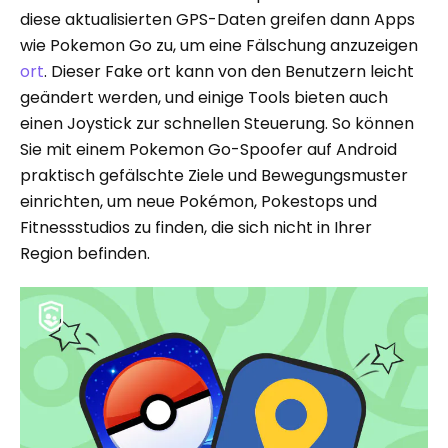
diese aktualisierten GPS-Daten greifen dann Apps
wie Pokemon Go zu, um eine Fälschung anzuzeigen
ort
. Dieser Fake ort kann von den Benutzern leicht
geändert werden, und einige Tools bieten auch
einen Joystick zur schnellen Steuerung. So können
Sie mit einem Pokemon Go-Spoofer auf Android
praktisch gefälschte Ziele und Bewegungsmuster
einrichten, um neue Pokémon, Pokestops und
Fitnessstudios zu finden, die sich nicht in Ihrer
Region befinden.