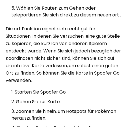
Wählen Sie Routen zum Gehen oder
teleportieren Sie sich direkt zu diesem neuen ort .
Die ort Funktion eignet sich recht gut für
Situationen, in denen Sie versuchen, eine gute Stelle
zu kopieren, die kürzlich von anderen Spielern
entdeckt wurde. Wenn Sie sich jedoch bezüglich der
Koordinaten nicht sicher sind, können Sie sich auf
die intuitive Karte verlassen, um selbst einen guten
Ort zu finden. So können Sie die Karte in Spoofer Go
verwenden.
Starten Sie Spoofer Go.
Gehen Sie zur Karte.
Zoomen Sie hinein, um Hotspots für Pokémon
herauszufinden.