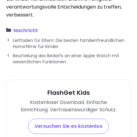
verantwortungsvolle Entscheidungen zu treffen,
verbessert.
Nachricht
Leitfaden für Eltern: Die besten familienfreundlichen
Horrorfilme für Kinder
Beurteilung des Bedarfs an einer Apple Watch mit
wesentlichen Funktionen
FlashGet Kids
Kostenloser Download. Einfache
Einrichtung. Vertrauenswürdiger Schutz.
Versuchen Sie es kostenlos