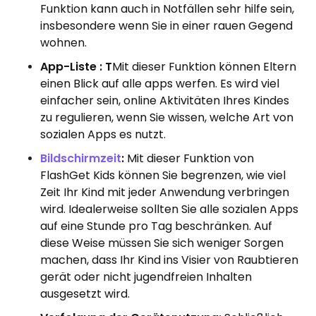
Funktion kann auch in Notfällen sehr hilfe sein,
insbesondere wenn Sie in einer rauen Gegend
wohnen.
App-Liste : T
Mit dieser Funktion können Eltern
einen Blick auf alle apps werfen. Es wird viel
einfacher sein, online Aktivitäten Ihres Kindes
zu regulieren, wenn Sie wissen, welche Art von
sozialen Apps es nutzt.
Bildschirmzeit
:
Mit dieser Funktion von
FlashGet Kids können Sie begrenzen, wie viel
Zeit Ihr Kind mit jeder Anwendung verbringen
wird. Idealerweise sollten Sie alle sozialen Apps
auf eine Stunde pro Tag beschränken. Auf
diese Weise müssen Sie sich weniger Sorgen
machen, dass Ihr Kind ins Visier von Raubtieren
gerät oder nicht jugendfreien Inhalten
ausgesetzt wird.