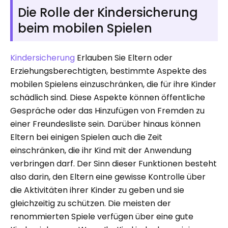
Die Rolle der Kindersicherung
beim mobilen Spielen
Kindersicherung
Erlauben Sie Eltern oder
Erziehungsberechtigten, bestimmte Aspekte des
mobilen Spielens einzuschränken, die für ihre Kinder
schädlich sind. Diese Aspekte können öffentliche
Gespräche oder das Hinzufügen von Fremden zu
einer Freundesliste sein. Darüber hinaus können
Eltern bei einigen Spielen auch die Zeit
einschränken, die ihr Kind mit der Anwendung
verbringen darf. Der Sinn dieser Funktionen besteht
also darin, den Eltern eine gewisse Kontrolle über
die Aktivitäten ihrer Kinder zu geben und sie
gleichzeitig zu schützen. Die meisten der
renommierten Spiele verfügen über eine gute