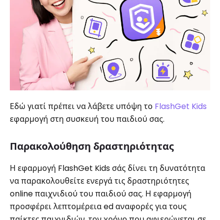
Εδώ γιατί πρέπει να λάβετε υπόψη το
FlashGet Kids
εφαρμογή στη συσκευή του παιδιού σας.
Παρακολούθηση δραστηριότητας
Η εφαρμογή FlashGet Kids σάς δίνει τη δυνατότητα
να παρακολουθείτε ενεργά τις δραστηριότητες
online παιχνιδιού του παιδιού σας. Η εφαρμογή
προσφέρει λεπτομέρεια ed αναφορές για τους
παίκτες παιχνιδιών, τον χρόνο που αφιερώνεται σε