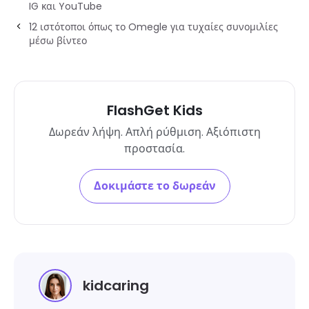
IG και YouTube
12 ιστότοποι όπως το Omegle για τυχαίες συνομιλίες
μέσω βίντεο
FlashGet Kids
Δωρεάν λήψη. Απλή ρύθμιση. Αξιόπιστη
προστασία.
Δοκιμάστε το δωρεάν
kidcaring