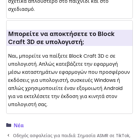
σχετικά απλούστερο στο παιχνίδι και στο
σχεδιασμό.
Μπορείτε να αποκτήσετε το Block
Craft 3D σε υπολογιστή;
Ναι, μπορείτε να παίξετε Block Craft 3D c σε
υπολογιστή. Απλώς κατεβάζετε την εφαρμογή
μέσω καταστημάτων εφαρμογών που προσφέρουν
εκδόσεις για υπολογιστή, συσκευές Windows ή
απλώς χρησιμοποιείτε έναν εξομοιωτή Android
για να εκτελέσετε την έκδοση για κινητά στον
υπολογιστή σας.
Νέα
Οδηγός ασφαλείας για παιδιά: Σημασία ASMR σε TikTok,