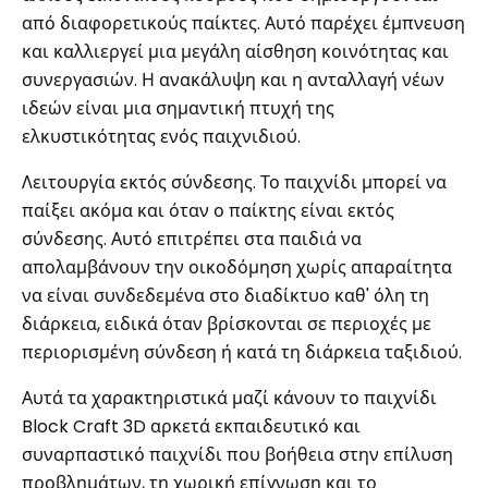
από διαφορετικούς παίκτες. Αυτό παρέχει έμπνευση
και καλλιεργεί μια μεγάλη αίσθηση κοινότητας και
συνεργασιών. Η ανακάλυψη και η ανταλλαγή νέων
ιδεών είναι μια σημαντική πτυχή της
ελκυστικότητας ενός παιχνιδιού.
Λειτουργία εκτός σύνδεσης. Το παιχνίδι μπορεί να
παίξει ακόμα και όταν ο παίκτης είναι εκτός
σύνδεσης. Αυτό επιτρέπει στα παιδιά να
απολαμβάνουν την οικοδόμηση χωρίς απαραίτητα
να είναι συνδεδεμένα στο διαδίκτυο καθ' όλη τη
διάρκεια, ειδικά όταν βρίσκονται σε περιοχές με
περιορισμένη σύνδεση ή κατά τη διάρκεια ταξιδιού.
Αυτά τα χαρακτηριστικά μαζί κάνουν το παιχνίδι
Block Craft 3D αρκετά εκπαιδευτικό και
συναρπαστικό παιχνίδι που βοήθεια στην επίλυση
προβλημάτων, τη χωρική επίγνωση και το