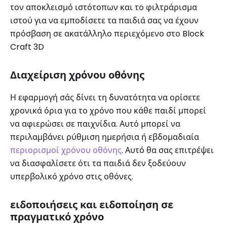
τον αποκλεισμό ιστότοπων και το φιλτράρισμα
ιστού για να εμποδίσετε τα παιδιά σας να έχουν
πρόσβαση σε ακατάλληλο περιεχόμενο στο Block
Craft 3D
Διαχείριση χρόνου οθόνης
Η εφαρμογή σάς δίνει τη δυνατότητα να ορίσετε
χρονικά όρια για το χρόνο που κάθε παιδί μπορεί
να αφιερώσει σε παιχνίδια. Αυτό μπορεί να
περιλαμβάνει ρύθμιση ημερήσια ή εβδομαδιαία
περιορισμοί χρόνου οθόνης
. Αυτό θα σας επιτρέψει
να διασφαλίσετε ότι τα παιδιά δεν ξοδεύουν
υπερβολικό χρόνο στις οθόνες.
ειδοποιήσεις και ειδοποίηση σε
πραγματικό χρόνο