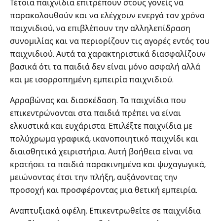
Τέτοια παιχνίδια επιτρέπουν στους γονείς να
παρακολουθούν και να ελέγχουν ενεργά τον χρόνο
παιχνιδιού, να επιβλέπουν την αλληλεπίδραση
συνομιλίας και να περιορίζουν τις αγορές εντός του
παιχνιδιού. Αυτά τα χαρακτηριστικά διασφαλίζουν
βασικά ότι τα παιδιά δεν είναι μόνο ασφαλή αλλά
και με ισορροπημένη εμπειρία παιχνιδιού.
Αρραβώνας και διασκέδαση. Τα παιχνίδια που
επικεντρώνονται στα παιδιά πρέπει να είναι
ελκυστικά και ευχάριστα. Επιλέξτε παιχνίδια με
πολύχρωμα γραφικά, ικανοποιητικό παιχνίδι και
διαισθητικά χειριστήρια. Αυτή βοήθεια είναι να
κρατήσει τα παιδιά παρακινημένα και ψυχαγωγικά,
μειώνοντας έτσι την πλήξη, αυξάνοντας την
προσοχή και προσφέροντας μια θετική εμπειρία.
Αναπτυξιακά οφέλη. Επικεντρωθείτε σε παιχνίδια