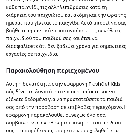
κάθε παιχνίδι, τις αλληλεπιδράσεις κατά τη
διάρκεια του παιχνιδιού και ακόμη και την ώρα της
ημέρας που γίνεται το παιχνίδι. Αυτό μπορεί να σας
βοήθεια σημαντικά να κατανοήσετε τις συνήθειες
παιχνιδιού του παιδιού σας και έτσι να
διασφαλίσετε ότι δεν ξοδεύει χρόνο για σημαντικές
εργασίες σε παιχνίδια.
Παρακολούθηση περιεχομένου
Αυτή η δυνατότητα στην εφαρμογή FlashGet Kids
σάς δίνει τη δυνατότητα να περιορίσετε και να
εξάγετε δεδομένα για να προστατεύσετε τα παιδιά
σας από την πρόσβαση σε επιβλαβές περιεχόμενο. Η
εφαρμογή παρακολουθεί συνεχώς όλα όσα
συμβαίνουν στην οθόνη του κινητού του παιδιού
σας. Για παράδειγμα, μπορείτε να ασχοληθείτε με