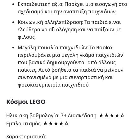
Εκπαιδευτική αξία: Παρέχει μια εισαγωγή στο
σχεδιασμό και την ανάπτυξη παιχνιδιών.
Κοινωνική αλληλεπίδραση: Τα παιδιά είναι
ελεύθερα να αξιολόγηση και να παίξουν με
φίλους.
Μεγάλη ποικιλία παιχνιδιών: Το Roblox
περιλαμβάνει μια μεγάλη γκάμα παιχνιδιών
που βασικά δημιουργούνται από άλλους
παίκτες. Αυτό βοήθεια τα παιδιά να μείνουν
συντονισμένα με μια συναρπαστική και
φρέσκια εμπειρία παιχνιδιού.
Κόσμοι LEGO
Ηλικιακή βαθμολογία: 7+ Διασκέδαση: ★★★★☆
Εμπλουτισμός: ★★★★☆
Χαρακτηριστικά: