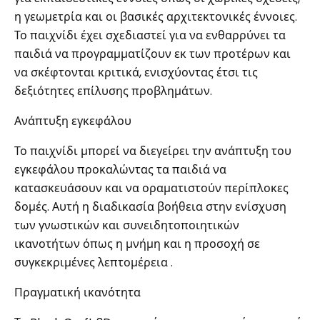
η γεωμετρία και οι βασικές αρχιτεκτονικές έννοιες.
Το παιχνίδι έχει σχεδιαστεί για να ενθαρρύνει τα
παιδιά να προγραμματίζουν εκ των προτέρων και
να σκέφτονται κριτικά, ενισχύοντας έτσι τις
δεξιότητες επίλυσης προβλημάτων.
Ανάπτυξη εγκεφάλου
Το παιχνίδι μπορεί να διεγείρει την ανάπτυξη του
εγκεφάλου προκαλώντας τα παιδιά να
κατασκευάσουν και να οραματιστούν περίπλοκες
δομές. Αυτή η διαδικασία βοήθεια στην ενίσχυση
των γνωστικών και συνειδητοποιητικών
ικανοτήτων όπως η μνήμη και η προσοχή σε
συγκεκριμένες λεπτομέρεια .
Πραγματική ικανότητα