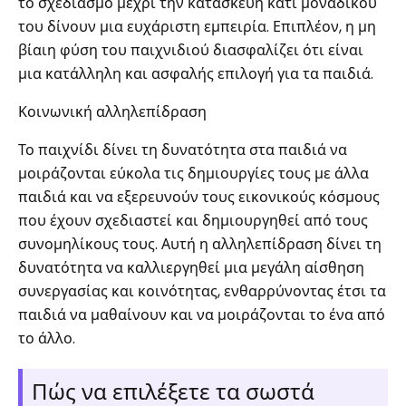
το σχεδιασμό μέχρι την κατασκευή κάτι μοναδικού
του δίνουν μια ευχάριστη εμπειρία. Επιπλέον, η μη
βίαιη φύση του παιχνιδιού διασφαλίζει ότι είναι
μια κατάλληλη και ασφαλής επιλογή για τα παιδιά.
Κοινωνική αλληλεπίδραση
Το παιχνίδι δίνει τη δυνατότητα στα παιδιά να
μοιράζονται εύκολα τις δημιουργίες τους με άλλα
παιδιά και να εξερευνούν τους εικονικούς κόσμους
που έχουν σχεδιαστεί και δημιουργηθεί από τους
συνομηλίκους τους. Αυτή η αλληλεπίδραση δίνει τη
δυνατότητα να καλλιεργηθεί μια μεγάλη αίσθηση
συνεργασίας και κοινότητας, ενθαρρύνοντας έτσι τα
παιδιά να μαθαίνουν και να μοιράζονται το ένα από
το άλλο.
Πώς να επιλέξετε τα σωστά