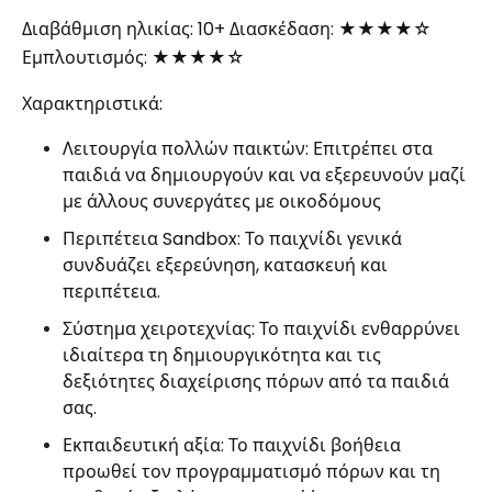
Διαβάθμιση ηλικίας: 10+ Διασκέδαση: ★★★★☆
Εμπλουτισμός: ★★★★☆
Χαρακτηριστικά:
Λειτουργία πολλών παικτών: Επιτρέπει στα
παιδιά να δημιουργούν και να εξερευνούν μαζί
με άλλους συνεργάτες με οικοδόμους
Περιπέτεια Sandbox: Το παιχνίδι γενικά
συνδυάζει εξερεύνηση, κατασκευή και
περιπέτεια.
Σύστημα χειροτεχνίας: Το παιχνίδι ενθαρρύνει
ιδιαίτερα τη δημιουργικότητα και τις
δεξιότητες διαχείρισης πόρων από τα παιδιά
σας.
Εκπαιδευτική αξία: Το παιχνίδι βοήθεια
προωθεί τον προγραμματισμό πόρων και τη