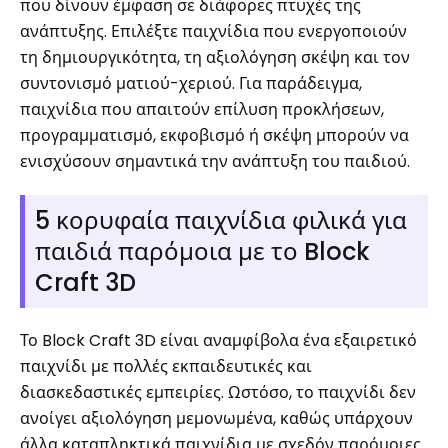
που δίνουν έμφαση σε διάφορες πτυχές της
ανάπτυξης. Επιλέξτε παιχνίδια που ενεργοποιούν
τη δημιουργικότητα, τη αξιολόγηση σκέψη και τον
συντονισμό ματιού-χεριού. Για παράδειγμα,
παιχνίδια που απαιτούν επίλυση προκλήσεων,
προγραμματισμό, εκφοβισμό ή σκέψη μπορούν να
ενισχύσουν σημαντικά την ανάπτυξη του παιδιού.
5 κορυφαία παιχνίδια φιλικά για
παιδιά παρόμοια με το Block
Craft 3D
Το Block Craft 3D είναι αναμφίβολα ένα εξαιρετικό
παιχνίδι με πολλές εκπαιδευτικές και
διασκεδαστικές εμπειρίες. Ωστόσο, το παιχνίδι δεν
ανοίγει αξιολόγηση μεμονωμένα, καθώς υπάρχουν
άλλα καταπληκτικά παιχνίδια με σχεδόν παρόμοιες