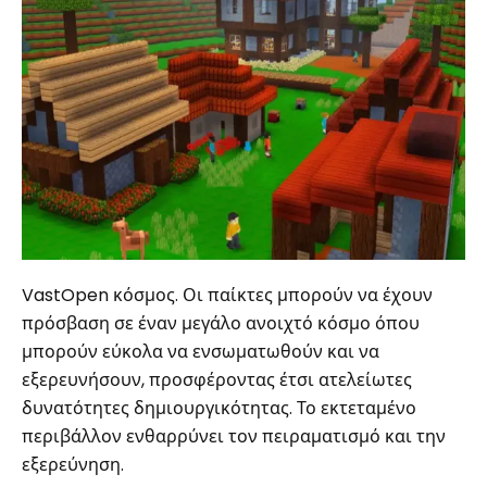
VastOpen κόσμος. Οι παίκτες μπορούν να έχουν
πρόσβαση σε έναν μεγάλο ανοιχτό κόσμο όπου
μπορούν εύκολα να ενσωματωθούν και να
εξερευνήσουν, προσφέροντας έτσι ατελείωτες
δυνατότητες δημιουργικότητας. Το εκτεταμένο
περιβάλλον ενθαρρύνει τον πειραματισμό και την
εξερεύνηση.