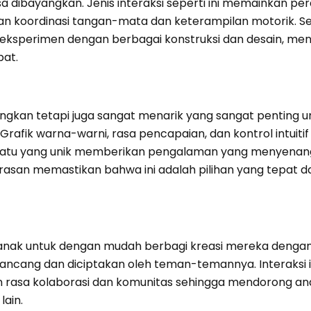
 dibayangkan. Jenis interaksi seperti ini memainkan pe
koordinasi tangan-mata dan keterampilan motorik. Sela
ksperimen dengan berbagai konstruksi dan desain, me
at.
ngkan tetapi juga sangat menarik yang sangat penting u
afik warna-warni, rasa pencapaian, dan kontrol intuitif 
tu yang unik memberikan pengalaman yang menyenang
kerasan memastikan bahwa ini adalah pilihan yang tepat 
nak untuk dengan mudah berbagi kreasi mereka dengan 
irancang dan diciptakan oleh teman-temannya. Interaksi i
asa kolaborasi dan komunitas sehingga mendorong a
lain.