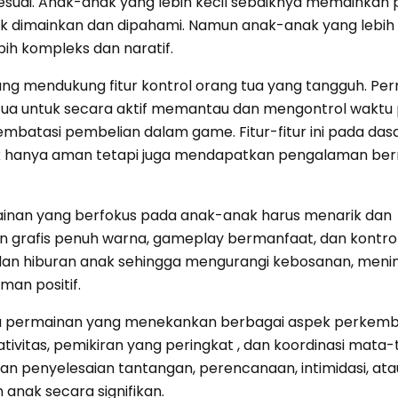
uai. Anak-anak yang lebih kecil sebaiknya memainkan
k dimainkan dan dipahami. Namun anak-anak yang lebih
h kompleks dan naratif.
yang mendukung fitur kontrol orang tua yang tangguh. Pe
ua untuk secara aktif memantau dan mengontrol waktu
embatasi pembelian dalam game. Fitur-fitur ini pada das
k hanya aman tetapi juga mendapatkan pengalaman be
ainan yang berfokus pada anak-anak harus menarik dan
grafis penuh warna, gameplay bermanfaat, dan kontrol i
 dan hiburan anak sehingga mengurangi kebosanan, men
an positif.
a permainan yang menekankan berbagai aspek perkem
tivitas, pemikiran yang peringkat , dan koordinasi mata-
n penyelesaian tantangan, perencanaan, intimidasi, ata
nak secara signifikan.