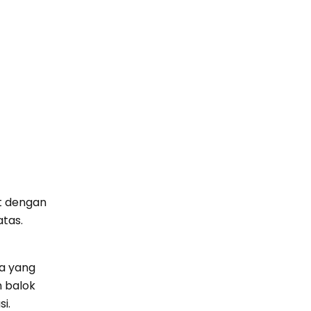
t dengan
tas.
a yang
 balok
i.