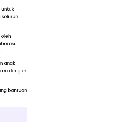
 untuk
 seluruh
 oleh
borasi.
.
an anak-
area dengan
yang bantuan