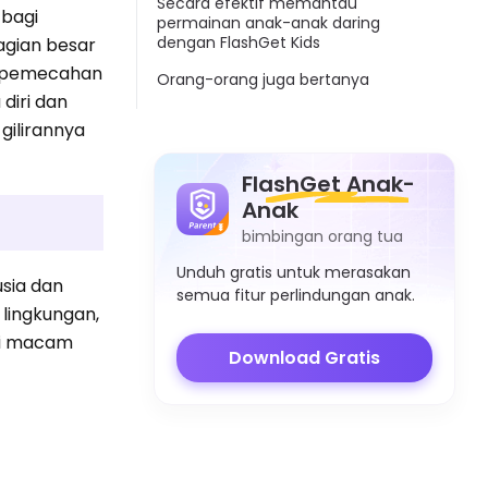
Secara efektif memantau
bagi
permainan anak-anak daring
dengan FlashGet Kids
gian besar
n pemecahan
Orang-orang juga bertanya
diri dan
gilirannya
FlashGet Anak-
Anak
bimbingan orang tua
Unduh gratis untuk merasakan
sia dan
semua fitur perlindungan anak.
lingkungan,
ai macam
Download Gratis