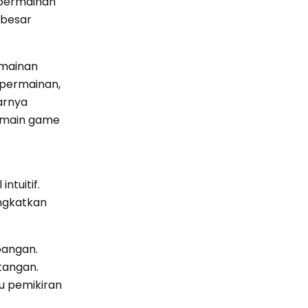
 permainan
 besar
rmainan
 permainan,
arnya
rmain game
ntuitif.
ingkatkan
bangan.
tangan.
u pemikiran