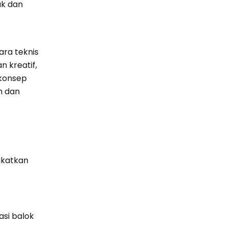
ak dan
ra teknis
 kreatif,
 konsep
n dan
gkatkan
si balok