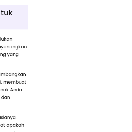
ntuk
lukan
enyenangkan
ing yang
rtimbangkan
ki, membuat
anak Anda
 dan
sianya.
hat apakah