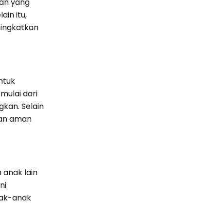
ran yang
in itu,
ningkatkan
ntuk
mulai dari
kan. Selain
dan aman
anak lain
ni
nak-anak