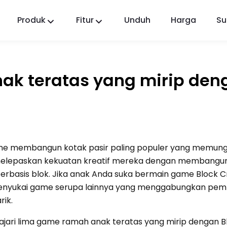
Produk
Fitur
Unduh
Harga
Su
FlashGet Kids
Aplikasi Kontrol Orang Tua yang Peduli untuk
Semua.
ak teratas yang mirip den
FlashGet Finder
Keamanan anti-pencurian ponsel Anda,
tanggung jawab kami.
game membangun kotak pasir paling populer yang memun
elepaskan kekuatan kreatif mereka dengan membangu
erbasis blok. Jika anak Anda suka bermain game Block Cr
enyukai game serupa lainnya yang menggabungkan pe
ik.
ajari lima game ramah anak teratas yang mirip dengan B