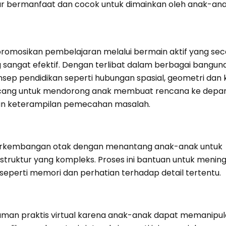
ar bermanfaat dan cocok untuk dimainkan oleh anak-an
omosikan pembelajaran melalui bermain aktif yang seca
angat efektif. Dengan terlibat dalam berbagai bangunan
ep pendidikan seperti hubungan spasial, geometri dan
irancang untuk mendorong anak membuat rencana ke depa
kan keterampilan pemecahan masalah.
erkembangan otak dengan menantang anak-anak untuk
truktur yang kompleks. Proses ini bantuan untuk menin
eperti memori dan perhatian terhadap detail tertentu.
man praktis virtual karena anak-anak dapat memanipula