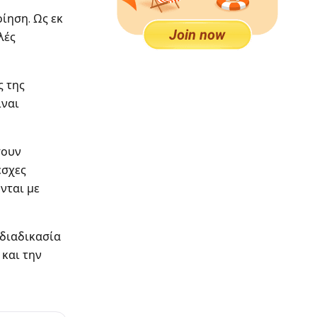
ίηση. Ως εκ
λές
ς της
ίναι
σουν
έσχες
ονται με
 διαδικασία
 και την