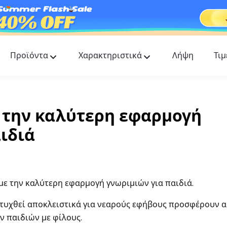
Προϊόντα
Χαρακτηριστικά
Λήψη
Τιμ
FlashGet Kids
Μια φροντίδα εφαρμογή γονικού ελέγχου για
όλους.
ε την καλύτερη εφαρμογή
FlashGet Finder
ιδιά
Η αντικλεπτική ασφάλεια του τηλεφώνου σας,
δική μας ευθύνη.
με την καλύτερη εφαρμογή γνωριμιών για παιδιά.
πτυχθεί αποκλειστικά για νεαρούς εφήβους προσφέρουν 
ν παιδιών με φίλους.