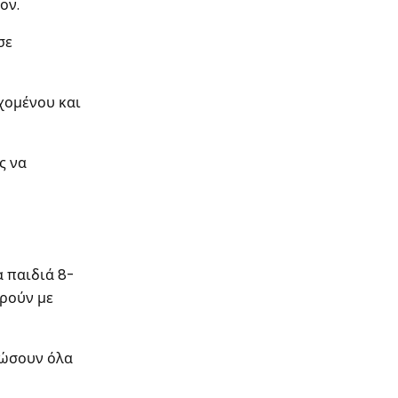
ον.
σε
εχομένου και
ς να
 παιδιά 8-
δρούν με
ιώσουν όλα