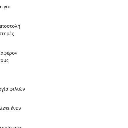
m για
 αποστολή
στηρές
διαφέρον
ους.
ργία φιλιών
λίσει έναν
ρισσότερες