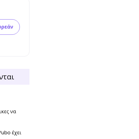
ωρεάν
νται
ικες να
Yubo έχει