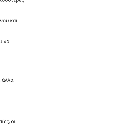
ένου και
ι να
ε άλλα
ίες, οι