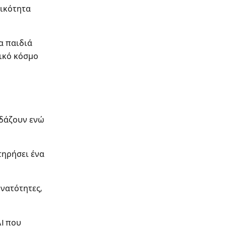
γικότητα
α παιδιά
ικό κόσμο
εδάζουν ενώ
τηρήσει ένα
νατότητες,
AI που