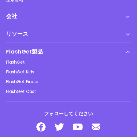
会社
利用規約
リソース
エンドユーザーライセンス契約
ヘルプセンター
DMCAポリシー
FlashGet製品
やり方
プライバシーポリシー
FlashGet
ブログ
FlashGet Kids
広告ポリシー
子供のオンラインの安全性
FlashGet Finder
私の情報を販売しないでください
ダウンロード
FlashGet Cast
フォローしてください