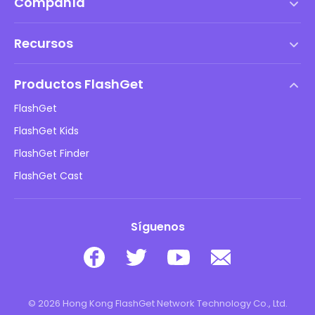
Compañía
Términos de servicio
Recursos
Acuerdo de Licencia de Usuario Final
Centro de ayuda
Política de DMCA
Productos FlashGet
Cómo hacer
Política de privacidad
FlashGet
Blog
FlashGet Kids
Políticas de publicidad
Seguridad infantil en línea
FlashGet Finder
No vendas mi información
Descargar
FlashGet Cast
Síguenos
© 2026 Hong Kong FlashGet Network Technology Co., Ltd.