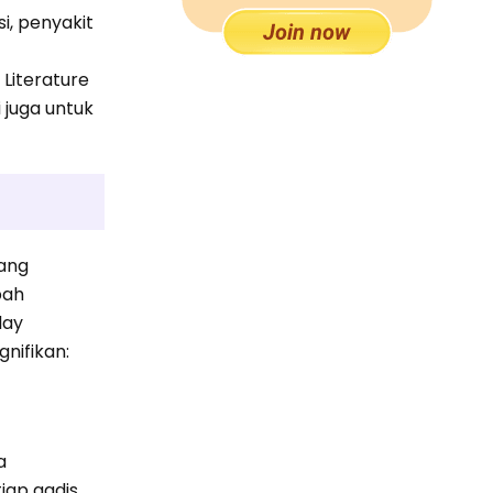
i, penyakit
Literature
 juga untuk
yang
bah
lay
gnifikan:
a
iap gadis