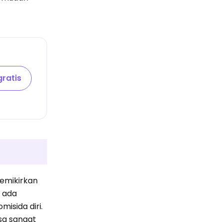
ratis
memikirkan
n ada
isida diri.
isa sangat