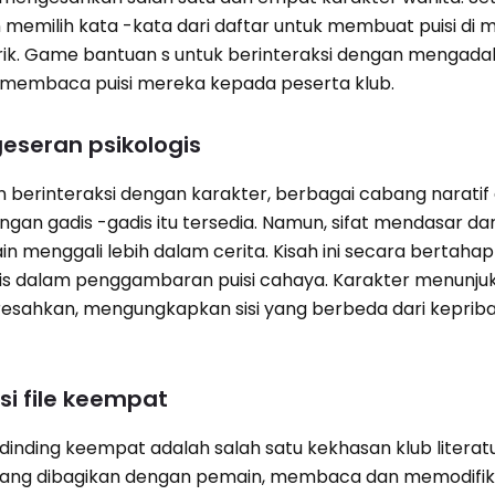
n memilih kata -kata dari daftar untuk membuat puisi di 
rik. Game bantuan s untuk berinteraksi dengan mengada
membaca puisi mereka kepada peserta klub.
eseran psikologis
erinteraksi dengan karakter, berbagai cabang naratif 
ngan gadis -gadis itu tersedia. Namun, sifat mendasar dar
n menggali lebih dalam cerita. Kisah ini secara bertaha
gis dalam penggambaran puisi cahaya. Karakter menunju
esahkan, mengungkapkan sisi yang berbeda dari keprib
si file keempat
ing keempat adalah salah satu kekhasan klub literatur
r yang dibagikan dengan pemain, membaca dan memodifik