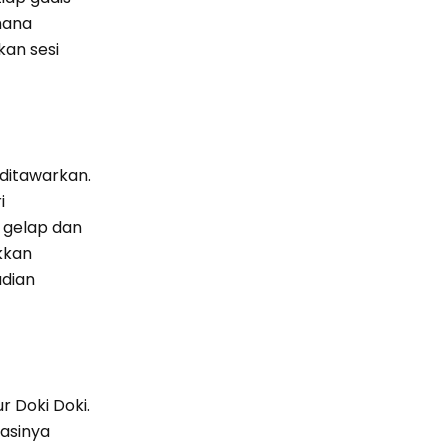
mana
kan sesi
ditawarkan.
i
p gelap dan
kkan
adian
 Doki Doki.
asinya