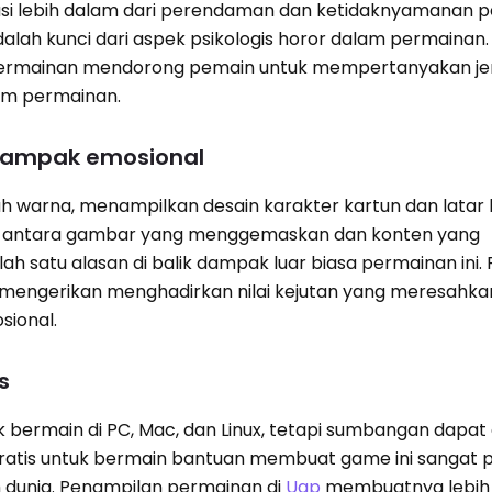
i lebih dalam dari perendaman dan ketidaknyamanan p
adalah kunci dari aspek psikologis horor dalam permainan
, permainan mendorong pemain untuk mempertanyakan je
am permainan.
 dampak emosional
uh warna, menampilkan desain karakter kartun dan latar
an antara gambar yang menggemaskan dan konten yang
satu alasan di balik dampak luar biasa permainan ini. 
 mengerikan menghadirkan nilai kejutan yang meresahka
sional.
s
k bermain di PC, Mac, dan Linux, tetapi sumbangan dapat
atis untuk bermain bantuan membuat game ini sangat p
 dunia. Penampilan permainan di
Uap
membuatnya lebih