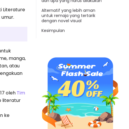
dan apa yang harus dilakukan
i Literature
Alternatif yang lebih aman
untuk remaja yang tertarik
 umur.
dengan novel visual
Kesimpulan
untuk
ime, manga,
tan, atau
 pengakuan
017 oleh
Tim
literatur
n ke