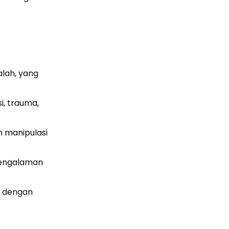
alah, yang
i, trauma,
n manipulasi
 pengalaman
a dengan