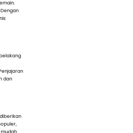
emain.
. Dengan
nis
 belakang
Penjajaran
n dan
 diberikan
opuler,
 mudah