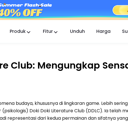
Produk
Fitur
Unduh
Harga
Su
FlashGet Kids
Aplikasi Kontrol Orang Tua yang Peduli untuk
Semua.
ture Club: Mengungkap Sens
FlashGet Finder
Keamanan anti-pencurian ponsel Anda,
tanggung jawab kami.
omena budaya, khususnya di lingkaran game. Lebih sering
psikologis) Doki Doki Literature Club (DDLC). Ia telah
jadi representasi dari kedua permainan dan sifatnya yang