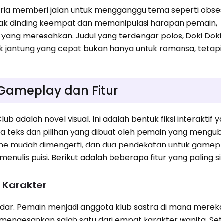
ceria memberi jalan untuk mengganggu tema seperti obses
rusak dinding keempat dan memanipulasi harapan pemain,
ang meresahkan. Judul yang terdengar polos, Doki Doki 
ak jantung yang cepat bukan hanya untuk romansa, tetapi
: Gameplay dan Fitur
ub adalah novel visual. Ini adalah bentuk fiksi interaktif 
a teks dan pilihan yang dibuat oleh pemain yang mengu
me mudah dimengerti, dan dua pendekatan untuk gamep
menulis puisi. Berikut adalah beberapa fitur yang paling si
i Karakter
ndar. Pemain menjadi anggota klub sastra di mana merek
k mengesankan salah satu dari empat karakter wanita. Set