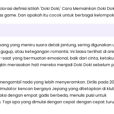
orasi definisi istilah 'Doki Doki,' Cara Memainkan Doki Dok
s game. Dan apakah itu cocok untuk berbagai kelompok
ang yang meniru suara detak jantung, sering digunakan 
up, atau ketegangan romantis. Ini biasa terlihat di an
 -saat yang bermuatan emosional, baik dari cinta, ketaku
gkin merasakan hati mereka menjadi Doki Doki sebelum
ini mengambil nada yang lebih menyeramkan. Dirilis pada 2
simulator kencan bergaya Jepang yang ditetapkan di klub 
ksi dengan empat gadis berbeda, menulis puisi untuk
Tapi apa yang dimulai dengan cepat dengan cepat turu