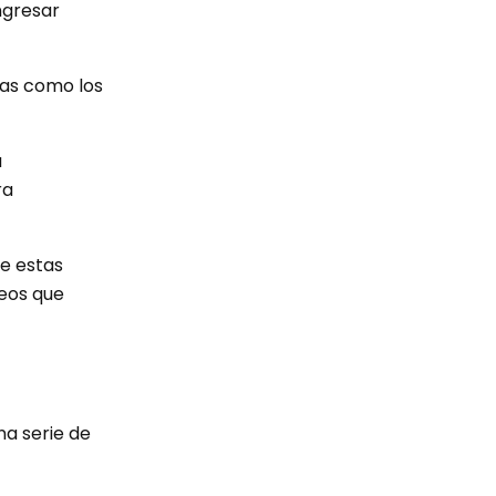
ngresar
onas como los
a
ra
ue estas
deos que
na serie de