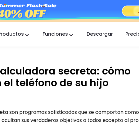
Productos
Funciones
Descargar
Preci
FlashGet Kids
Una app de control parental atenta para todos.
calculadora secreta: cómo
FlashGet Finder
La seguridad antirrobo de tu teléfono, nuestra
el teléfono de su hijo
responsabilidad.
creta son programas sofisticados que se comportan com
ocultan sus verdaderos objetivos a todos excepto al pro