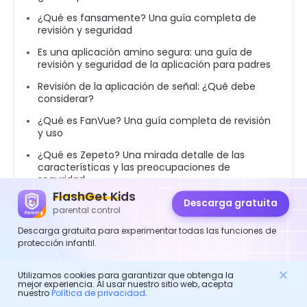
¿Qué es fansamente? Una guía completa de
revisión y seguridad
Es una aplicación amino segura: una guía de
revisión y seguridad de la aplicación para padres
Revisión de la aplicación de señal: ¿Qué debe
considerar?
¿Qué es FanVue? Una guía completa de revisión
y uso
¿Qué es Zepeto? Una mirada detalle de las
características y las preocupaciones de
seguridad
FlashGet Kids
Es seguro para niños de 12 años: una guía de
Descarga gratuita
parental control
padres sobre seguridad y uso
Descarga gratuita para experimentar todas las funciones de
Revisión de la aplicación de dramabox: ¿es
protección infantil.
bueno, seguro y legal?
Utilizamos cookies para garantizar que obtenga la
mejor experiencia. Al usar nuestro sitio web, acepta
nuestro
Política de privacidad
.