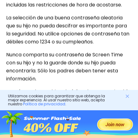
incluidas las restricciones de hora de acostarse.
La selección de una buena contraseña aleatoria
que su hijo no pueda descifrar es importante para
la seguridad. No utilice opciones de contraseña tan
débiles como 1234 o su cumpleaños.
Nunca comparta su contraseña de Screen Time
con su hijo y no la guarde donde su hijo pueda
encontrarla. Sólo los padres deben tener esta
información.
Asegúrese de cambiar el código de acceso si su hijo
Utilizamos cookies para garantizar que obtenga la
ya lo ha visto. Las alteraciones frecuentes
mejor experiencia. Al usar nuestro sitio web, acepta
nuestro
Política de privacidad
.
distorsionan las comprensiones anteriores.
Preguntas frecuentes