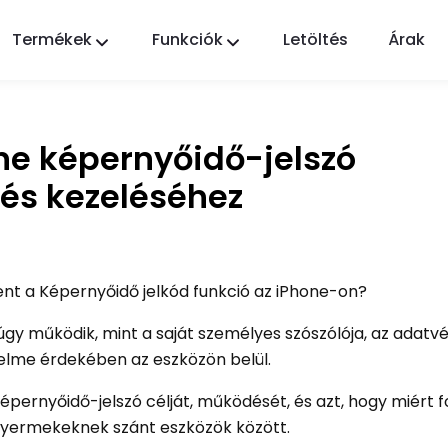
Termékek
Funkciók
Letöltés
Árak
FlashGet Kids
Gondoskodó szülői felügyeleti alkalmazás
mindenki számára.
ne képernyőidő-jelszó
FlashGet Finder
 és kezeléséhez
Telefonja lopás elleni védelme, a mi
felelősségünk.
ent a Képernyőidő jelkód funkció az iPhone-on?
 úgy működik, mint a saját személyes szószólója, az adatv
édelme érdekében az eszközön belül.
képernyőidő-jelszó célját, működését, és azt, hogy miért 
gyermekeknek szánt eszközök között.