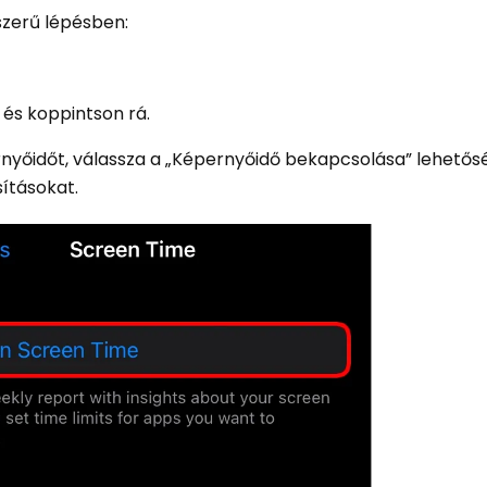
zerű lépésben:
 és koppintson rá.
ernyőidőt, válassza a „Képernyőidő bekapcsolása” lehetős
ításokat.