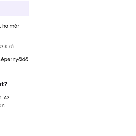
r, ha már
zik rá.
 Képernyőidő
át?
. Az
an: