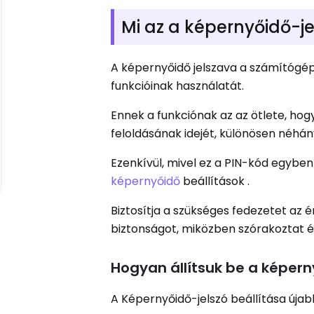
Mi az a képernyőidő-j
A képernyőidő jelszava a számítóg
funkcióinak használatát.
Ennek a funkciónak az az ötlete, ho
feloldásának idejét, különösen néhá
Ezenkívül, mivel ez a PIN-kód egyben j
képernyőidő
beállítások .
Biztosítja a szükséges fedezetet az
biztonságot, miközben szórakoztat é
Hogyan állítsuk be a képern
A Képernyőidő-jelszó beállítása újabb