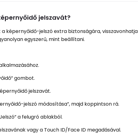
képernyőidő jelszavát?
 a képernyőidő-jelszó extra biztonságára, visszavonhatja
gyanolyan egyszerű, mint beállítani.
 alkalmazásához.
yőidő” gombot.
képernyőidő jelszavát.
pernyőidő-jelszó módosítása”, majd koppintson rá.
Jelszó” a felugró ablakból.
jelszavának vagy a Touch ID/Face ID megadásával.