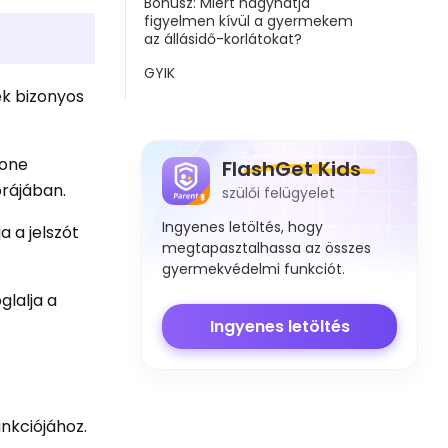
Bónusz: Miért hagyhatja
figyelmen kívül a gyermekem
az állásidő-korlátokat?
GYIK
ék bizonyos
hone
FlashGet Kids
órájában.
szülői felügyelet
Ingyenes letöltés, hogy
a a jelszót
megtapasztalhassa az összes
gyermekvédelmi funkciót.
glalja a
Ingyenes letöltés
unkciójához.