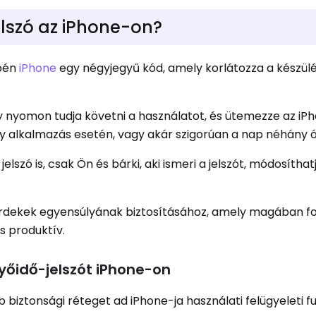
elszó az iPhone-on?
épén
iPhone
egy négyjegyű kód, amely korlátozza a készül
gy nyomon tudja követni a használatot, és ütemezze az iP
ny alkalmazás esetén, vagy akár szigorúan a nap néhány 
elszó is, csak Ön és bárki, aki ismeri a jelszót, módosíthatj
 érdekek egyensúlyának biztosításához, amely magában fo
s produktív.
yőidő-jelszót iPhone-on
 biztonsági réteget ad iPhone-ja használati felügyeleti f