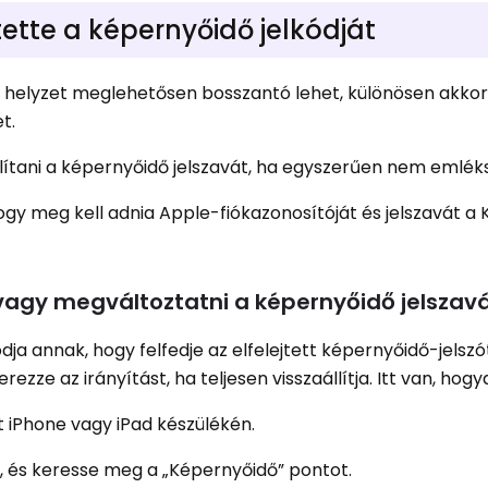
tette a képernyőidő jelkódját
, a helyzet meglehetősen bosszantó lehet, különösen akko
t.
ítani a képernyőidő jelszavát, ha egyszerűen nem emléks
ogy meg kell adnia Apple-fiókazonosítóját és jelszavát a
 vagy megváltoztatni a képernyőidő jelszav
a annak, hogy felfedje az elfelejtett képernyőidő-jelszót
zze az irányítást, ha teljesen visszaállítja. Itt van, hogy
t iPhone vagy iPad készülékén.
, és keresse meg a „Képernyőidő” pontot.