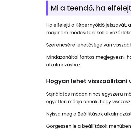
Mi a teendő, ha elfelej
Ha elfelejti a Képernyőidő jelszavát
majdnem módosítani kell a vezérlőke
Szerencsére lehetősége van visszaáll
Mindazonáltal fontos megjegyezni, h
alkalmazáshoz.
Hogyan lehet visszaállítani
Sajnálatos módon nincs egyszerű módj
egyetlen módja annak, hogy visszaszere
Nyissa meg a Beállítások alkalmazás
Görgessen le a beállítások menüben