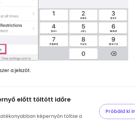
zer a jelszót.
nyő előtt töltött időre
Próbáld ki 
 hatékonyabban képernyőn töltse a