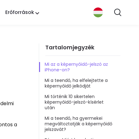
Erőforrások
Tartalomjegyzék
Mi az a képernyőidő-jelszó az
iPhone-on?
Mi a teendő, ha elfelejtette a
képernyőidő jelkódját
Mi történik 10 sikertelen
képernyőidő-jelszó-kísérlet
édelmi
után
Mi a teendő, ha gyermekei
megváltoztatják a képernyőidő
fontos a
jelszavát?