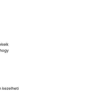
ekeik
 hogy
 kezelheti