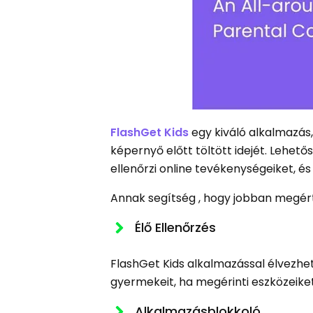
FlashGet Kids
egy kiváló alkalmazás
képernyő előtt töltött idejét. Lehet
ellenőrzi online tevékenységeiket, és 
Annak segítség , hogy jobban megért
Élő Ellenőrzés
FlashGet Kids alkalmazással élvezhe
gyermekeit, ha megérinti eszközeiket
Alkalmazásblokkoló