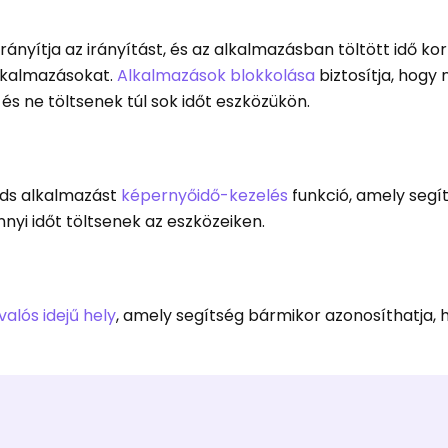
nyítja az irányítást, és az alkalmazásban töltött idő ko
alkalmazásokat.
Alkalmazások blokkolása
biztosítja, hogy 
s ne töltsenek túl sok időt eszközükön.
Kids alkalmazást
képernyőidő-kezelés
funkció, amely segí
yi időt töltsenek az eszközeiken.
valós idejű hely
, amely segítség bármikor azonosíthatja, 