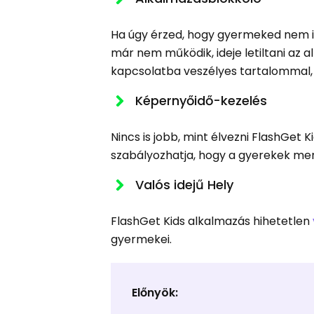
Ha úgy érzed, hogy gyermeked nem irá
már nem működik, ideje letiltani az 
kapcsolatba veszélyes tartalommal, é
Képernyőidő-kezelés
Nincs is jobb, mint élvezni FlashGet 
szabályozhatja, hogy a gyerekek menn
Valós idejű Hely
FlashGet Kids alkalmazás hihetetlen
gyermekei.
Előnyök: