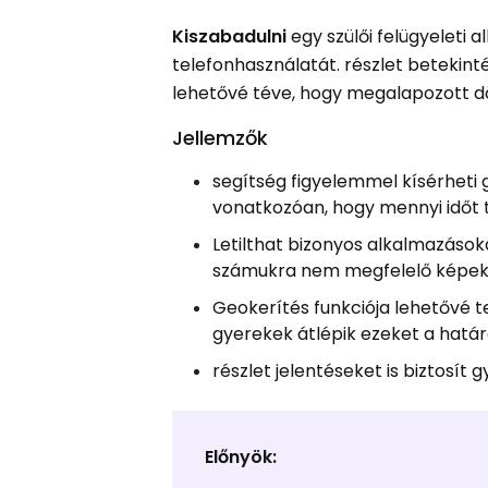
Kiszabadulni
egy szülői felügyeleti 
telefonhasználatát. részlet betekin
lehetővé téve, hogy megalapozott 
Jellemzők
segítség figyelemmel kísérheti 
vonatkozóan, hogy mennyi időt t
Letilthat bizonyos alkalmazáso
számukra nem megfelelő képek
Geokerítés funkciója lehetővé t
gyerekek átlépik ezeket a határ
részlet jelentéseket is biztosí
Előnyök: