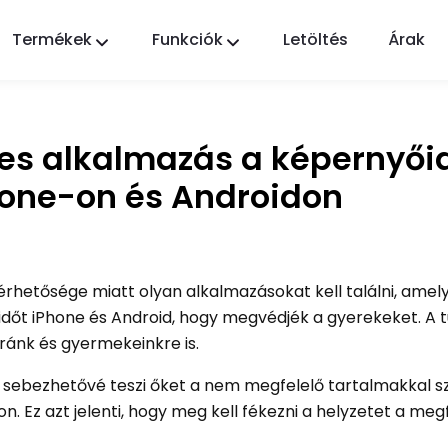
Termékek
Funkciók
Letöltés
Árak
FlashGet Kids
Gondoskodó szülői felügyeleti alkalmazás
mindenki számára.
nes alkalmazás a képernyői
FlashGet Finder
hone-on és Androidon
Telefonja lopás elleni védelme, a mi
felelősségünk.
lérhetősége miatt olyan alkalmazásokat kell találni, amel
 időt iPhone és Android, hogy megvédjék a gyerekeket. A t
ránk és gyermekeinkre is.
és sebezhetővé teszi őket a nem megfelelő tartalmakkal 
. Ez azt jelenti, hogy meg kell fékezni a helyzetet a meg