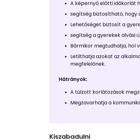
A képernyő előtti időkorlát
segítség biztosítható, hog
Lehetőséget biztosít a gye
segítség a gyerekek alvási
Bármikor megtudhatja, hol v
Letilthatja azokat az alkal
megfelelőnek.
Hátrányok:
A túlzott korlátozások meg
Megzavarhatja a kommunikác
Kiszabadulni