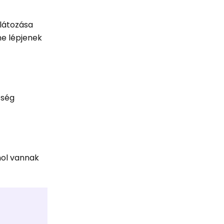
rlátozása
ne lépjenek
tség
hol vannak