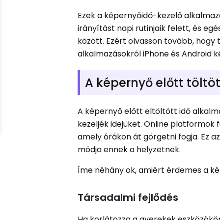
Ezek a képernyőidő-kezelő alkalmazá
irányítást napi rutinjaik felett, és 
között. Ezért olvasson tovább, hogy
alkalmazásokról iPhone és Android k
A képernyő előtt töltö
A képernyő előtt eltöltött idő alkalm
kezeljék idejüket. Online platformok
amely órákon át görgetni fogja. Ez a
módja ennek a helyzetnek.
Íme néhány ok, amiért érdemes a képe
Társadalmi fejlődés
Ha korlátozza a gyerekek eszközökön 