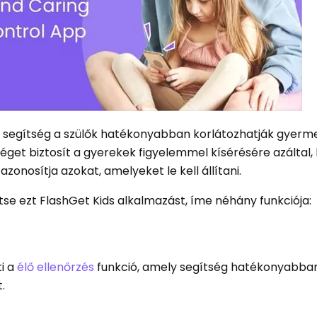
, segítség a szülők hatékonyabban korlátozhatják gyerm
őséget biztosít a gyerekek figyelemmel kísérésére azáltal,
azonosítja azokat, amelyeket le kell állítani.
se ezt FlashGet Kids alkalmazást, íme néhány funkciója:
ti a
élő ellenőrzés
funkció, amely segítség hatékonyabban
.