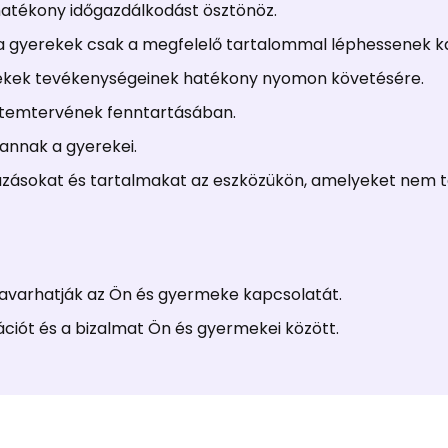
 hatékony időgazdálkodást ösztönöz.
y a gyerekek csak a megfelelő tartalommal léphessenek k
rekek tevékenységeinek hatékony nyomon követésére.
 ütemtervének fenntartásában.
annak a gyerekei.
mazásokat és tartalmakat az eszközükön, amelyeket nem t
zavarhatják az Ön és gyermeke kapcsolatát.
iót és a bizalmat Ön és gyermekei között.