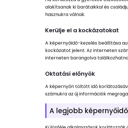
alakítsanak ki barátaikkal és családju
hasznukra válnak.
Kerülje el a kockázatokat
A képernyőidő-kezelés beállítása au
kockázatot jelent. Az interneten sz
interneten barangolva találkozhatna
Oktatási előnyök
A képernyőn töltött idő korlátozásáv
számukra az új információk megragad
A legjobb képernyőid
Különféle alkalmazások korlátozzák a