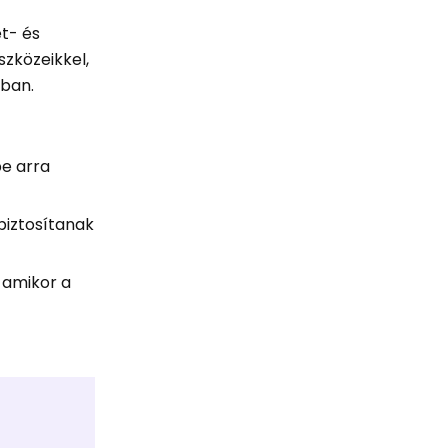
et- és
zközeikkel,
tban.
be arra
biztosítanak
 amikor a