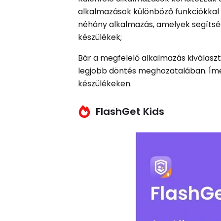
alkalmazások különböző funkciókkal 
néhány alkalmazás, amelyek segítség
készülékek;
Bár a megfelelő alkalmazás kiválasztá
legjobb döntés meghozatalában. Íme
készülékeken.
FlashGet Kids