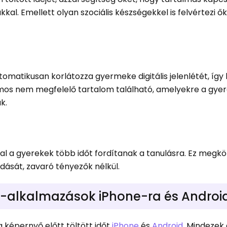
kkal. Emellett olyan szociális készségekkel is felvértezi 
tomatikusan korlátozza gyermeke digitális jelenlétét, íg
ámos nem megfelelő tartalom található, amelyekre a gye
k.
al a gyerekek több időt fordítanak a tanulásra. Ez megkö
ását, zavaró tényezők nélkül.
ő-alkalmazások iPhone-ra és Androi
 képernyő előtt töltött időt
iPhone
és
Android
. Mindezek