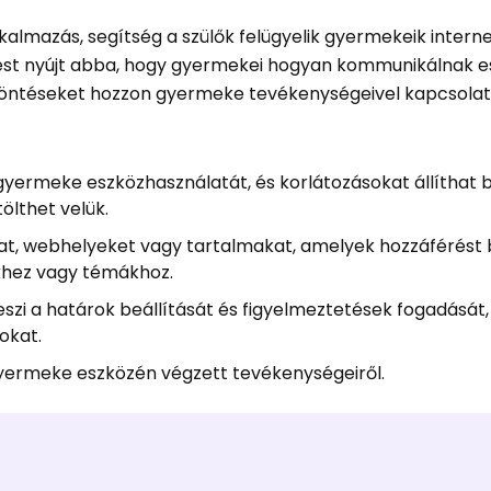
alkalmazás, segítség a szülők felügyelik gyermekeik intern
tést nyújt abba, hogy gyermekei hogyan kommunikálnak es
döntéseket hozzon gyermeke tevékenységeivel kapcsola
gyermeke eszközhasználatát, és korlátozásokat állíthat 
ölthet velük.
kat, webhelyeket vagy tartalmakat, amelyek hozzáférést 
hez vagy témákhoz.
eszi a határok beállítását és figyelmeztetések fogadását,
okat.
t gyermeke eszközén végzett tevékenységeiről.