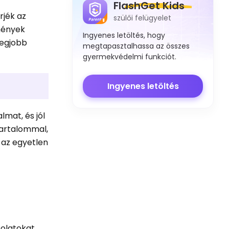
FlashGet Kids
rjék az
szülői felügyelet
lmények
Ingyenes letöltés, hogy
legjobb
megtapasztalhassa az összes
gyermekvédelmi funkciót.
Ingyenes letöltés
lmat, és jól
tartalommal,
 az egyetlen
solatokat