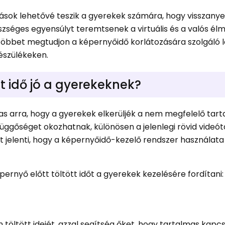
sok lehetővé teszik a gyerekek számára, hogy visszanye
egészséges egyensúlyt teremtsenek a virtuális és a valós é
 többet megtudjon a képernyőidő korlátozására szolgáló 
észülékeken.
tt idő jó a gyerekeknek?
as arra, hogy a gyerekek elkerüljék a nem megfelelő tarta
 függőséget okozhatnak, különösen a jelenlegi rövid videó
zt jelenti, hogy a képernyőidő-kezelő rendszer használata
rnyő előtt töltött időt a gyerekek kezelésére fordítani:
töltött idejét, azzal segítség őket, hogy tartalmas kapc