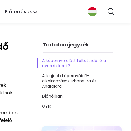
Erőforrások
dő
Tartalomjegyzék
A képernyő előtt töltött idő jó a
gyerekeknek?
A legjobb képernyőidő-
alkalmazások iPhone-ra és
yek
Androidra
úl sok
Dióhéjban
GYIK
szemben,
felelő