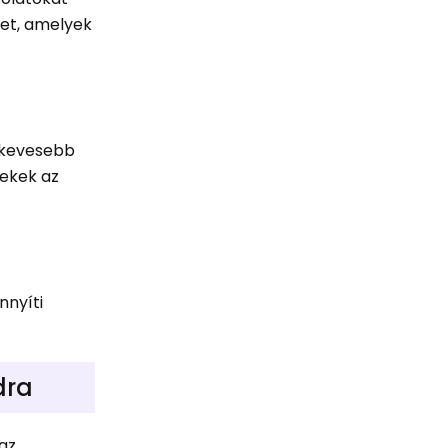
őket, amelyek
y kevesebb
rekek az
nnyíti
dra
 az