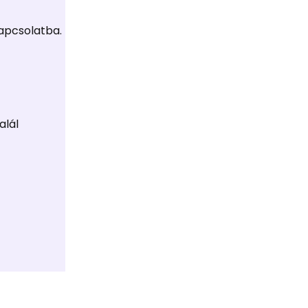
apcsolatba.
alál